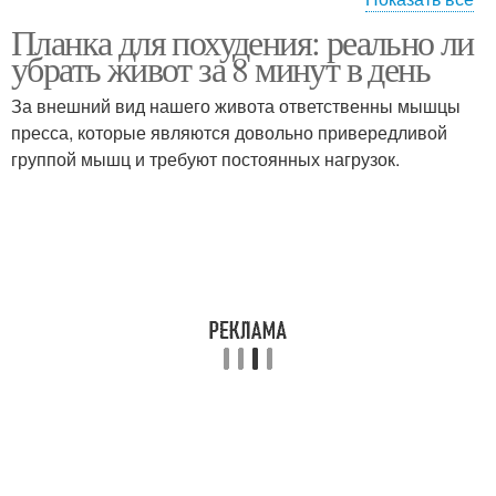
Планка для похудения: реально ли
Диеты для похудения
Диета для похудения
убрать живот за 8 минут в день
За внешний вид нашего живота ответственны мышцы
пресса, которые являются довольно привередливой
Ключ к эффективному
группой мышц и требуют постоянных нагрузок.
Рацион для похудения
похудению
Фитнес для похудения
Заговор на похудение
Обряд на похудение
Заговоры на похудение