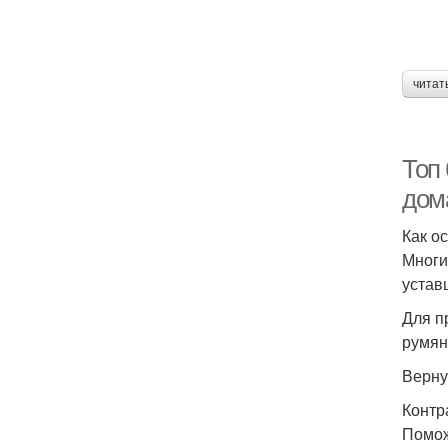
читат
Топ 
дом
Как о
Многи
устав
Для п
румян
Верну
Контр
Помож