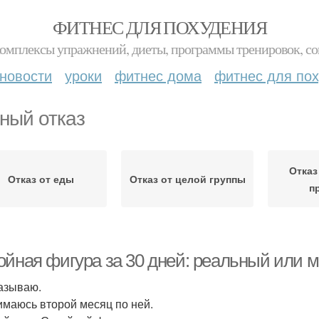
ФИТНЕС ДЛЯ ПОХУДЕНИЯ
комплексы упражнений, диеты, программы тренировок, со
новости
уроки
фитнес дома
фитнес для по
ный отказ
Отказ
Отказ от еды
Отказ от целой группы
п
ойная фигура за 30 дней: реальный или 
азываю.
имаюсь второй месяц по ней.