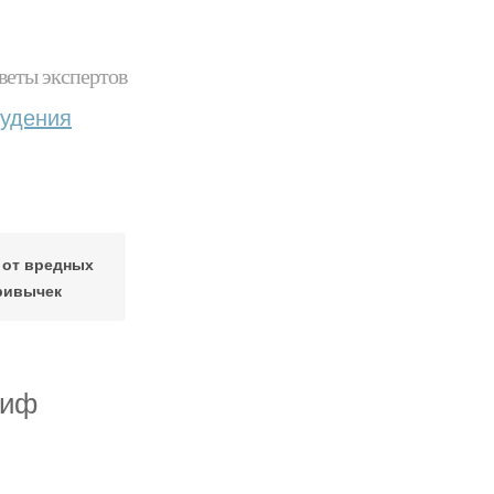
веты экспертов
худения
 от вредных
ривычек
миф