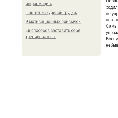
Первы
информация.
ходил
Паштет из куриной грудки.
но уп
ного-
9 мотивационных привычек.
Самым
19 способов заставить себя
упраж
тренироваться.
Восьм
небыв