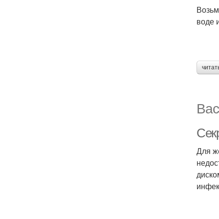
Возьм
воде 
читат
Вас
Сек
Для ж
недос
диско
инфек