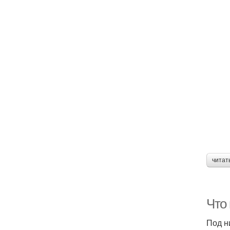
читат
Что 
Под н