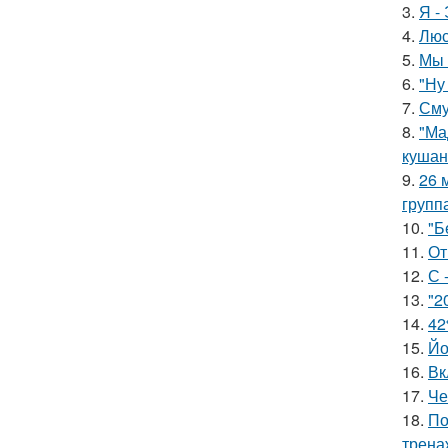
3.
Я -
4.
Люс
5.
Мы 
6.
"Ну
7.
Сму
8.
"Ма
кушан
9.
26 
групп
10.
"Б
11.
От
12.
С 
13.
"2
14.
42
15.
Йо
16.
Вк
17.
Че
18.
По
трена