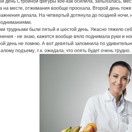
й день Стройной фигуры кое-как осилила, запыхалась, мес
а на месте, отжимания вообще проохала. Второй день тоже
ражнения делала. На четвертый дотянула до поздней ночи, н
подниманиями.
и трудными были пятый и шестой день. Ужасно тяжело себя
нения - не знаю, кажется вообще вяло поднимала руки и но
ой день не помню. А вот девятый запомнила по удивительн
алому подъему, т.к. ожидала, что опять будет очень трудно.