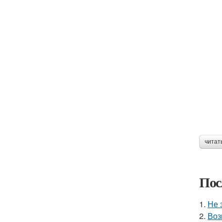
читат
Пос
1.
Не 
2.
Воз