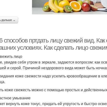
ь дальше →
6 способов пртдать лицу свежий вид. Как
ашних условиях. Как сделать лицо свежи
свежить лицо
е, увидев себя утром в зеркале, задаются вопросом: как ос
шей и серой. Причиной нездорового вида может быть ночна
ридания коже свежести надо усилить кровообращение в клет
ца.
ть коже свежесть можно с помощью простых и действенных 
астное умывание
ет вернуть коже тонус, придать ей упругость и быстро осве