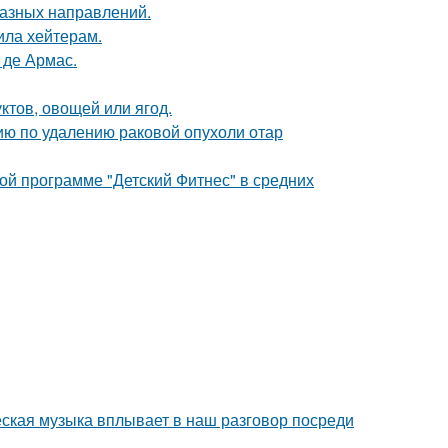
разных направлений.
ила хейтерам.
 де Армас.
ктов, овощей или ягод.
ю по удалению раковой опухоли отар
ой программе "Детский Фитнес" в средних
еская музыка вплывает в наш разговор посреди