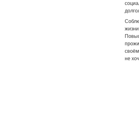
социа
долго
Соблю
жизни
Повыс
прожи
своём
не хоч