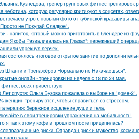
 Эльвина Кузнецова, тренер групповых фитнес тренировок 
я чеботина, которую регулярно критикуют в соцсетях, ответ
встречаем утро с новыми фото от кубинской красавицы ана
 Просто не Покупай Сладкое".
зи - напиток, который можно приготовить в блендере из фру
дам Якобы Разваливалась на Глазах": переживший операци
ашвили упрекнул лерчек.
мая состоялось итоговое открытое занятие по дополнительн
ах.
ез Штанги и Тренажёров Нормально не Накачаешься".
крытые онлайн - тренировки на неделе с 18 по 24 мая.
- фитнес, всех приветствую!
0 Лет спустя: Ольга Бузова пожалела о выборе на "доме-2".
% женщин тренируются, чтобы справиться со стрессом.
гатерапия: бережное исцеление души и тела.
лючайте в свои тренировки упражнения на мобильность!
го я так к этому кофе в прошлом посте прицепилась?
слепраздничные риски. Оправдан риск и мужество, космич
ж рного зала.