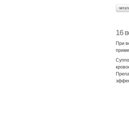
читат
16 в
При в
приме
Суппо
крово
Препа
эффек