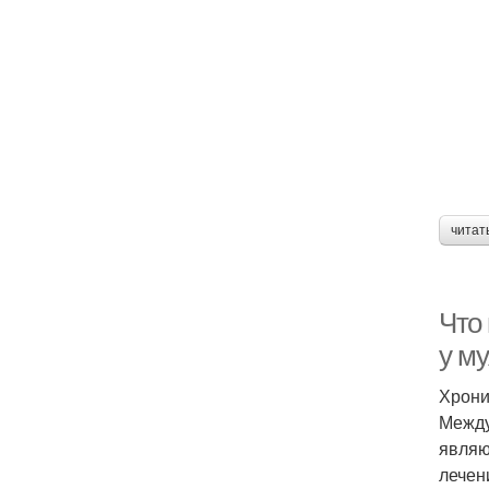
читат
Что
у м
Хрони
Между
являю
лечен