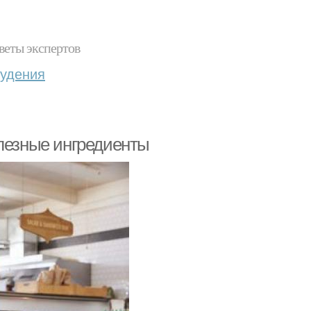
веты экспертов
худения
олезные ингредиенты