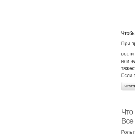
Чтобы
При п
вести
или н
тяжес
Если 
читат
Что
Все
Роль 