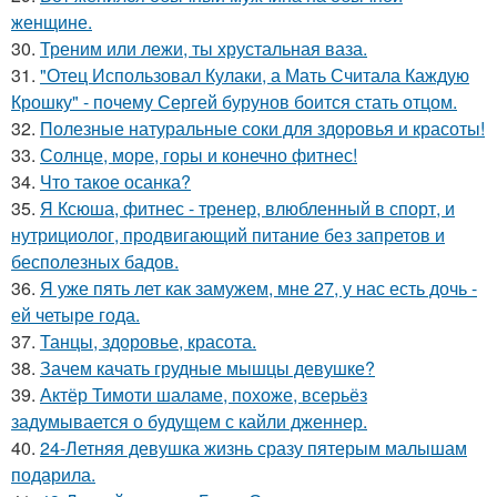
женщине.
30.
Треним или лежи, ты хрустальная ваза.
31.
"Отец Использовал Кулаки, а Мать Считала Каждую
Крошку" - почему Сергей бурунов боится стать отцом.
32.
Полезные натуральные соки для здоровья и красоты!
33.
Солнце, море, горы и конечно фитнес!
34.
Что такое осанка?
35.
Я Ксюша, фитнес - тренер, влюбленный в спорт, и
нутрициолог, продвигающий питание без запретов и
бесполезных бадов.
36.
Я уже пять лет как замужем, мне 27, у нас есть дочь -
ей четыре года.
37.
Танцы, здоровье, красота.
38.
Зачем качать грудные мышцы девушке?
39.
Актёр Тимоти шаламе, похоже, всерьёз
задумывается о будущем с кайли дженнер.
40.
24-Летняя девушка жизнь сразу пятерым малышам
подарила.