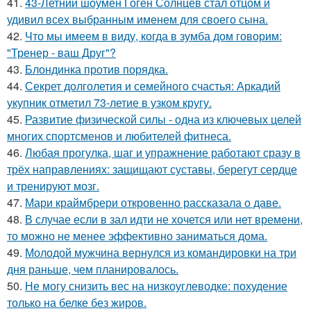
41.
43-Летний шоумен Гоген Солнцев стал отцом и
удивил всех выбранным именем для своего сына.
42.
Что мы имеем в виду, когда в зумба дом говорим:
"Тренер - ваш Друг"?
43.
Блондинка против порядка.
44.
Секрет долголетия и семейного счастья: Аркадий
укупник отметил 73-летие в узком кругу.
45.
Развитие физической силы - одна из ключевых целей
многих спортсменов и любителей фитнеса.
46.
Любая прогулка, шаг и упражнение работают сразу в
трёх направлениях: защищают суставы, берегут сердце
и тренируют мозг.
47.
Мари краймбрери откровенно рассказала о даве.
48.
В случае если в зал идти не хочется или нет времени,
то можно не менее эффективно заниматься дома.
49.
Молодой мужчина вернулся из командировки на три
дня раньше, чем планировалось.
50.
Не могу снизить вес на низкоуглеводке: похудение
только на белке без жиров.