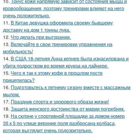
10.
Тонус кожи напрямую зависит от состояния мышц и
кровообращения, поэтому тренировки влияют на него
очень положительно.
11.
В Китае девушка оформила своему бывшему
доставку на дом 1 тонны лука.
12.
Что делать при выгорании.
13.
Включайте в свои тренировки упражнения на
мобильность!
14.
В США 18-летняя Анна кепнер была изнасилована и
убита подростком во время круиза на лайнере.
15.
Чего я так к этому кофе в прошлом посте
прицепилась?
16.
Подготовьтесь к летнему сезону вместе с массажным
мылом.
17.
Праздник спорта и здорового образа жизни!
18.
Защита женского достоинства от марии погребняк.
19.
На склоне у спортивной площадки за домом номер
35 к 5 по улице верхние поля разбросана колбаса,
которая выглядит очень подозрительно.