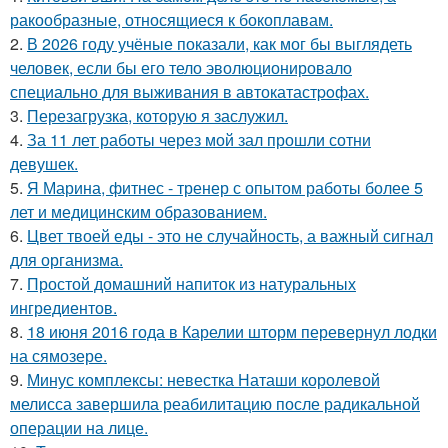
ракообразные, относящиеся к бокоплавам.
2.
В 2026 году учёные показали, как мог бы выглядеть
человек, если бы его тело эволюционировало
специально для выживания в автокатастpoфах.
3.
Перезагрузка, которую я заслужил.
4.
За 11 лет работы через мой зал прошли сотни
девушек.
5.
Я Марина, фитнес - тренер с опытом работы более 5
лет и медицинским образованием.
6.
Цвет твоей еды - это не случайность, а важный сигнал
для организма.
7.
Простой домашний напиток из натуральных
ингредиентов.
8.
18 июня 2016 года в Карелии шторм перевернул лодки
на сямозере.
9.
Минус комплексы: невестка Наташи королевой
мелисса завершила реабилитацию после радикальной
операции на лице.