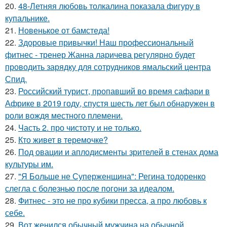
20.
48-Летняя любовь толкалина показала фигуру в
купальнике.
21.
Новенькое от бамстеда!
22.
Здоровые привычки! Наш профессиональный
фитнес - тренер Жанна ларичева регулярно будет
проводить зарядку для сотрудников ямальский центра
Спид.
23.
Российский турист, пропавший во время сафари в
Африке в 2019 году, спустя шесть лет был обнаружен в
роли вождя местного племени.
24.
Часть 2. про чистоту и не только.
25.
Кто живет в теремочке?
26.
Под овации и аплодисменты зрителей в стенах дома
культуры им.
27.
"Я Больше не Суперженщина": Регина тодоренко
слегла с болезнью после погони за идеалом.
28.
Фитнес - это не про кубики пресса, а про любовь к
себе.
29.
Вот женился обычный мужчина на обычной