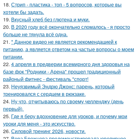
18.
Стрип - пластика - топ - 5 вопросов, которые вы
хотели бы задать.
19.
Вкусный хлеб без глютена и муки.
20.
В 2020 году всё окончательно сломалось - я просто
больше не тянула всё одна.
21.
* Данное видео не является рекомендацией к
питанию, а является ответом на частые вопросы о моем
питании.
22.
4 апреля в предверии всемирного дня здоровья на
базе фок "Родники - Арена" прошел традиционный
районый фитнес - фестиваль "спорт!
23.
Неуязвимый Эндрю Джонс: парень, который
тренировался с сердцем в рюкзаке.
24.
Ну что, отчитываюсь по своему челленджу (день
первый).
25.
Где я беру вдохновение для уроков, и почему мои
уроки для меня - это искусство.
26.
Силовой тренинг 2026, новости.
27.
Вера Брежнева продемонстрировала ювелирное