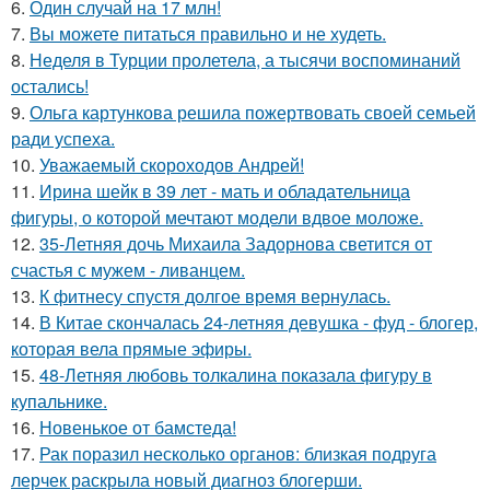
6.
Один случай на 17 млн!
7.
Вы можете питаться правильно и не худеть.
8.
Неделя в Турции пролетела, а тысячи воспоминаний
остались!
9.
Ольга картункова решила пожертвовать своей семьей
ради успеха.
10.
Уважаемый скороходов Андрей!
11.
Ирина шейк в 39 лет - мать и обладательница
фигуры, о которой мечтают модели вдвое моложе.
12.
35-Летняя дочь Михаила Задорнова светится от
счастья с мужем - ливанцем.
13.
К фитнесу спустя долгое время вернулась.
14.
В Китае скончалась 24-летняя девушка - фуд - блогер,
которая вела прямые эфиры.
15.
48-Летняя любовь толкалина показала фигуру в
купальнике.
16.
Новенькое от бамстеда!
17.
Рак поразил несколько органов: близкая подруга
лерчек раскрыла новый диагноз блогерши.