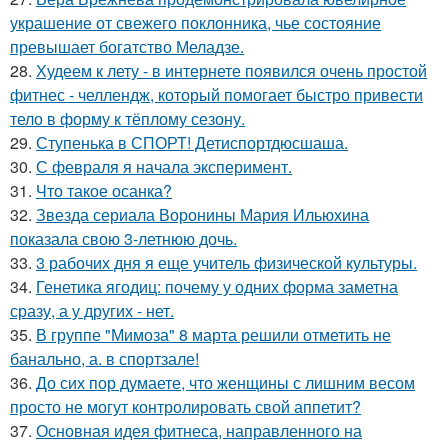
украшение от свежего поклонника, чье состояние
превышает богатство Меладзе.
28.
Худеем к лету - в интернете появился очень простой
фитнес - челлендж, который помогает быстро привести
тело в форму к тёплому сезону.
29.
Ступенька в СПОРТ! Детиспортдюсшаша.
30.
С февраля я начала эксперимент.
31.
Что такое осанка?
32.
Звезда сериала Воронины Мария Ильюхина
показала свою 3-летнюю дочь.
33.
3 рабочих дня я еще учитель физической культуры.
34.
Генетика ягодиц: почему у одних форма заметна
сразу, а у других - нет.
35.
В группе "Мимоза" 8 марта решили отметить не
банально, а. в спортзале!
36.
До сих пор думаете, что женщины с лишним весом
просто не могут контролировать свой аппетит?
37.
Основная идея фитнеса, направленного на