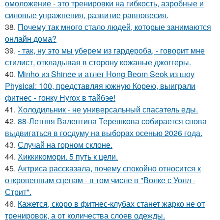
омоложение - это тренировки на гибкость, аэробные и
силовые упражнения, развитие равновесия.
38.
Почему так много стало людей, которые занимаются
онлайн дома?
39.
- так, ну это мы уберем из гардероба, - говорит мне
стилист, откладывая в сторону кожаные джоггеры.
40.
Minho из Shinee и атлет Hong Beom Seok из шоу
Physical: 100, представляя южную Корею, выиграли
фитнес - гонку Hyrox в тайбэе!
41.
Холодильник - не универсальный спасатель еды.
42.
88-Летняя Валентина Терешкова собирается снова
выдвигаться в госдуму на выборах осенью 2026 года.
43.
Случай на горном склоне.
44.
Хиккикомори. 5 путь к цели.
45.
Актриса рассказала, почему спокойно относится к
откровенным сценам - в том числе в "Волке с Уолл -
Стрит".
46.
Кажется, скоро в фитнес-клубах станет жарко не от
тренировок, а от количества слоев одежды.