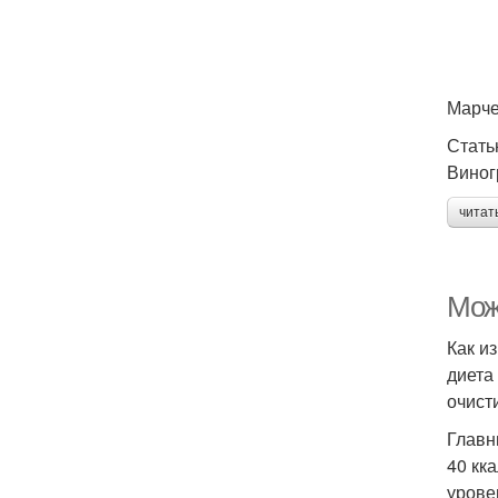
Марче
Стать
Виног
читат
Мож
Как и
диета
очист
Главн
40 кк
урове