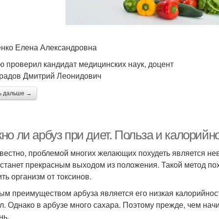
нко Елена Александровна
ю проверил кандидат медицинских наук, доцент
радов Дмитрий Леонидович
ь дальше →
но ли арбуз при диет. Польза и калорийн
звестно, проблемой многих желающих похудеть является нев
 станет прекрасным выходом из положения. Такой метод по
ить организм от токсинов.
ым преимуществом арбуза является его низкая калорийност
ал. Однако в арбузе много сахара. Поэтому прежде, чем начи
нь.