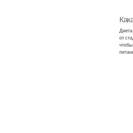
Как
Диета
от ст
чтобы
питан