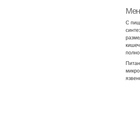
Мен
С пищ
синте
разме
кишеч
полно
Питан
микро
язвен