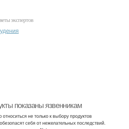
веты экспертов
худения
дукты показаны язвенникам
относиться не только к выбору продуктов
и обезопасят себя от нежелательных последствий.