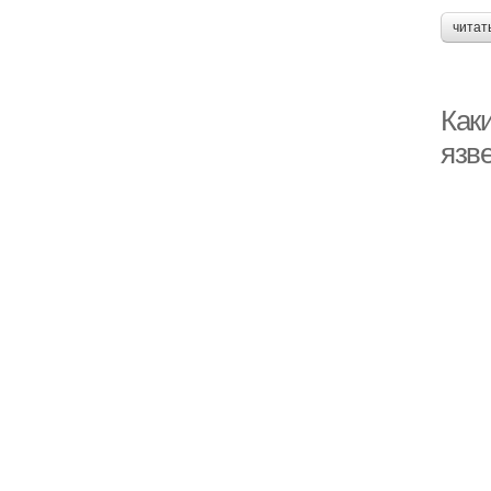
читат
Как
язв