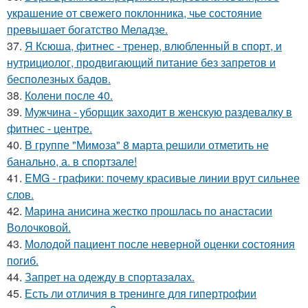
украшение от свежего поклонника, чье состояние
превышает богатство Меладзе.
37.
Я Ксюша, фитнес - тренер, влюбленный в спорт, и
нутрициолог, продвигающий питание без запретов и
бесполезных бадов.
38.
Колени после 40.
39.
Мужчина - уборщик заходит в женскую раздевалку в
фитнес - центре.
40.
В группе "Мимоза" 8 марта решили отметить не
банально, а. в спортзале!
41.
EMG - графики: почему красивые линии врут сильнее
слов.
42.
Марина анисина жестко прошлась по анастасии
Волочковой.
43.
Молодой пациент после неверной оценки состояния
погиб.
44.
Запрет на одежду в спортазалах.
45.
Есть ли отличия в тренинге для гипертрофии