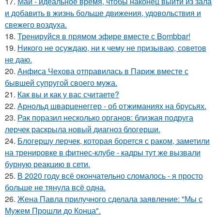
17.
Май - идеальное время, чтобы наконец выйти из зала
и добавить в жизнь больше движения, удовольствия и
свежего воздуха.
18.
Тренируйся в прямом эфире вместе с Bombbar!
19.
Никого не осуждаю, ни к чему не призываю, советов
не даю.
20.
Анфиса Чехова отправилась в Париж вместе с
бывшей супругой своего мужа.
21.
Как вы и как у вас считаете?
22.
Арнольд шварценеггер - об отжиманиях на брусьях.
23.
Рак поразил несколько органов: близкая подруга
лерчек раскрыла новый диагноз блогерши.
24.
Блогершу лерчек, которая борется с раком, заметили
на тренировке в фитнес-клубе - кадры тут же вызвали
бурную реакцию в сети.
25.
В 2020 году всё окончательно сломалось - я просто
больше не тянула всё одна.
26.
Жена Павла прилучного сделала заявление: "Мы с
Мужем Прошли до Конца".