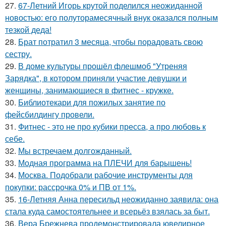
27.
67-Летний Игорь крутой поделился неожиданной
новостью: его полуторамесячный внук оказался полным
тезкой деда!
28.
Брат потратил 3 месяца, чтобы порадовать свою
сестру.
29.
В доме культуры прошёл флешмоб "Утреняя
Зарядка", в котором приняли участие девушки и
женщины, занимающиеся в фитнес - кружке.
30.
Библиотекари для пожилых занятие по
фейсбилдингу провели.
31.
Фитнес - это не про кубики пресса, а про любовь к
себе.
32.
Мы встречаем долгожданный.
33.
Модная программа на ПЛЕЧИ для барышень!
34.
Москва. Подобрали рабочие инструменты для
покупки: рассрочка 0% и ПВ от 1%.
35.
16-Летняя Анна пересильд неожиданно заявила: она
стала куда самостоятельнее и всерьёз взялась за быт.
36.
Вера Брежнева продемонстрировала ювелирное