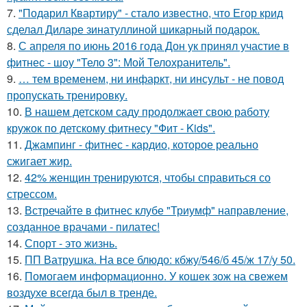
7.
"Подарил Квартиру" - стало известно, что Егор крид
сделал Диларе зинатуллиной шикарный подарок.
8.
С апреля по июнь 2016 года Дон ук принял участие в
фитнес - шоу "Тело 3": Мой Телохранитель".
9.
… тем временем, ни инфаркт, ни инсульт - не повод
пропускать тренировку.
10.
В нашем детском саду продолжает свою работу
кружок по детскому фитнесу "Фит - Kids".
11.
Джампинг - фитнес - кардио, которое реально
сжигает жир.
12.
42% женщин тренируются, чтобы справиться со
стрессом.
13.
Встречайте в фитнес клубе "Триумф" направление,
созданное врачами - пилатес!
14.
Спорт - это жизнь.
15.
ПП Ватрушка. На все блюдо: кбжу/546/б 45/ж 17/у 50.
16.
Помогаем информационно. У кошек зож на свежем
воздухе всегда был в тренде.