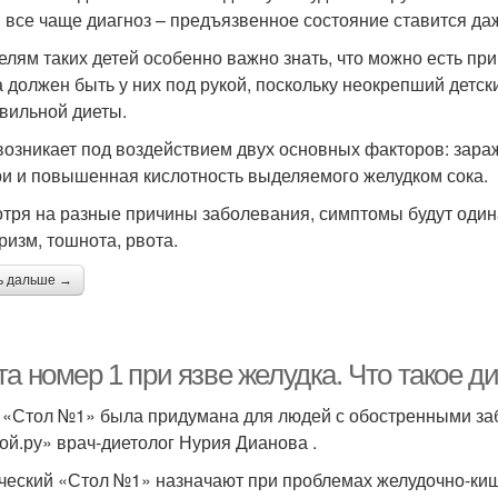
 все чаще диагноз – предъязвенное состояние ставится да
елям таких детей особенно важно знать, что можно есть пр
а должен быть у них под рукой, поскольку неокрепший детск
вильной диеты.
возникает под воздействием двух основных факторов: зара
и и повышенная кислотность выделяемого желудком сока.
тря на разные причины заболевания, симптомы будут один
ризм, тошнота, рвота.
ь дальше →
та номер 1 при язве желудка. Что такое 
 «Стол №1» была придумана для людей с обостренными заб
ой.ру» врач-диетолог Нурия Дианова .
ческий «Стол №1» назначают при проблемах желудочно-кише