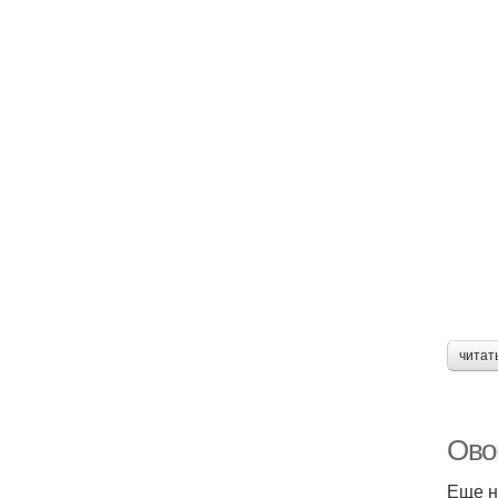
читат
Ово
Еще н