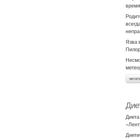
время
Родит
всегд
непра
Язва 
Пилор
Несмо
метео
читат
Дие
Диета
«Лент
Диети