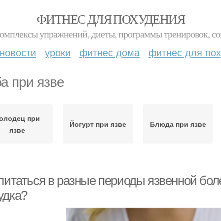
ФИТНЕС ДЛЯ ПОХУДЕНИЯ
комплексы упражнений, диеты, программы тренировок, со
новости
уроки
фитнес дома
фитнес для по
а при язве
олодец при
Йогурт при язве
Блюда при язве
язве
питаться в разные периоды язвенной боле
удка?