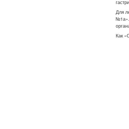
гастр
Для л
№1а».
орган
Как «