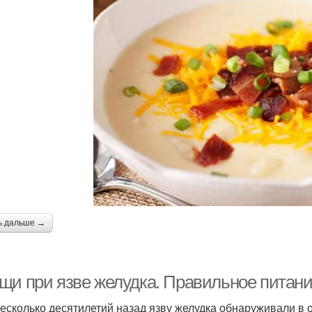
ь дальше →
щи при язве желудка. Правильное питан
есколько десятилетий назад язву желудка обнаруживали в 