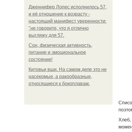
Дженнифер Лопес исполнилось 57,
и её отношение к возрасту -
настоящий манифест уверенности:
"не говорите, что я отлично
выгляжу для 57.
Сон, физическая активность,
питание и эмоциональное
состояние!
Китовьи вши. На самом деле это не
насекомые, а ракообразные,
относящиеся к бокоплавам.
Списо
поэто
Хлеб,
момен