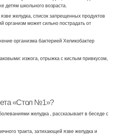
же детям школьного возраста.
и язве желудка, список запрещенных продуктов
ий организм может сильно пострадать от
жение организма бактерией Хеликобактер
аковыми: изжога, отрыжка с кислым привкусом,
диета «Стол №1»?
олеваниями желудка , рассказывает в беседе с
чного тракта, затихающей язве желудка и