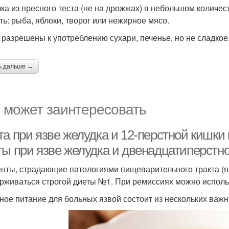
ка из пресного теста (не на дрожжах) в небольшом количес
ть: рыба, яблоки, творог или нежирное мясо.
 разрешены к употреблению сухари, печенье, но не сладкое
ь дальше →
 может заинтересовать
та при язве желудка и 12-перстной кишки
ты при язве желудка и двенадцатиперстн
нты, страдающие патологиями пищеварительного тракта (яз
рживаться строгой диеты №1. При ремиссиях можно исполь
ное питание для больных язвой состоит из нескольких важ