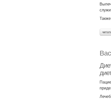
Выпеч
служи
Также
читат
Вас
Дие
дие
Пацие
приде
Лечеб