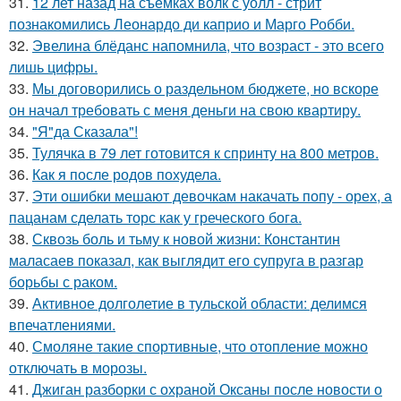
31.
12 лет назад на съёмках волк с уолл - стрит
познакомились Леонардо ди каприо и Марго Робби.
32.
Эвелина блёданс напомнила, что возраст - это всего
лишь цифры.
33.
Мы договорились о раздельном бюджете, но вскоре
он начал требовать с меня деньги на свою квартиру.
34.
"Я"да Сказала"!
35.
Тулячка в 79 лет готовится к спринту на 800 метров.
36.
Как я после родов похудела.
37.
Эти ошибки мешают девочкам накачать попу - орех, а
пацанам сделать торс как у греческого бога.
38.
Сквозь боль и тьму к новой жизни: Константин
маласаев показал, как выглядит его супруга в разгар
борьбы с раком.
39.
Активное долголетие в тульской области: делимся
впечатлениями.
40.
Смоляне такие спортивные, что отопление можно
отключать в морозы.
41.
Джиган разборки с охраной Оксаны после новости о