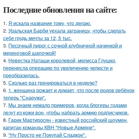
Последние обновления на сайте:
1.
Я искала название тому, что делаю.
2.
Уральская Барби уехала заграницу, чтобы сделать
себе грудь мечты за 12, 5 тыс.
3.
Песочный пирог с сочной клубничной начинкой и
меренговой шапочкой!
4.
Невестка Наташи королевой, мелисса Глушко,
перенесла операцию по увеличению челюсти и
преобразилась.
5.
Сколько раз тренироваться в неделю?
6.
1. женщина рожает и думает, что после родов ребёнок
теперь "Снаружи".
7.
Мы знаем немало примеров, когда блогеры годами
лезут из кожи вон, чтобы набрать армию подписчиков.
8.
Гарик Мартиросян - известный российский шоумен,
капитан команды КВН "Новые Армяне".
9.
"Ну Просто не Покупай Сладкое".