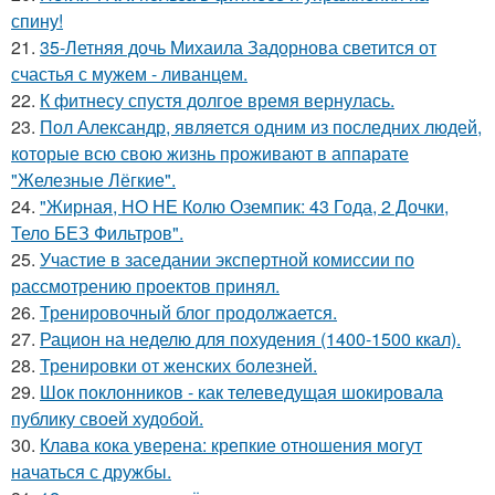
спину!
21.
35-Летняя дочь Михаила Задорнова светится от
счастья с мужем - ливанцем.
22.
К фитнесу спустя долгое время вернулась.
23.
Пол Александр, является одним из последних людей,
которые всю свою жизнь проживают в аппарате
"Железные Лёгкие".
24.
"Жирная, НО НЕ Колю Оземпик: 43 Года, 2 Дочки,
Тело БЕЗ Фильтров".
25.
Участие в заседании экспертной комиссии по
рассмотрению проектов принял.
26.
Тренировочный блог продолжается.
27.
Рацион на неделю для похудения (1400-1500 ккал).
28.
Тренировки от женских болезней.
29.
Шок поклонников - как телеведущая шокировала
публику своей худобой.
30.
Клава кока уверена: крепкие отношения могут
начаться с дружбы.