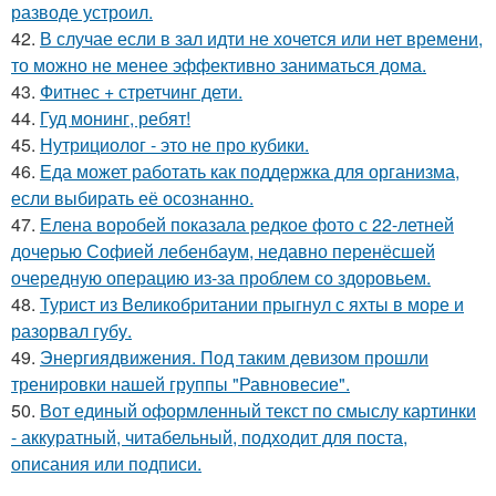
разводе устроил.
42.
В случае если в зал идти не хочется или нет времени,
то можно не менее эффективно заниматься дома.
43.
Фитнес + стретчинг дети.
44.
Гуд монинг, ребят!
45.
Нутрициолог - это не про кубики.
46.
Еда может работать как поддержка для организма,
если выбирать её осознанно.
47.
Елена воробей показала редкое фото с 22-летней
дочерью Софией лебенбаум, недавно перенёсшей
очередную операцию из-за проблем со здоровьем.
48.
Турист из Великобритании прыгнул с яхты в море и
разорвал губу.
49.
Энергиядвижения. Под таким девизом прошли
тренировки нашей группы "Равновесие".
50.
Вот единый оформленный текст по смыслу картинки
- аккуратный, читабельный, подходит для поста,
описания или подписи.