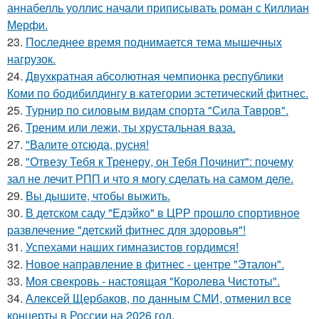
аннабелль уоллис начали приписывать роман с Киллиан
Мерфи.
23.
Последнее время поднимается тема мышечных
нагрузок.
24.
Двухкратная абсолютная чемпионка республики
Коми по бодибилдингу в категории эстетический фитнес.
25.
Турнир по силовым видам спорта "Сила Тавров".
26.
Треним или лежи, ты хрустальная ваза.
27.
"Валите отсюда, русня!
28.
"Отвезу Тебя к Тренеру, он Тебя Починит": почему
зал не лечит РПП и что я могу сделать на самом деле.
29.
Вы дышите, чтобы выжить.
30.
В детском саду "Едэйко" в ЦРР прошло спортивное
развлечение "детский фитнес для здоровья"!
31.
Успехами наших гимназистов гордимся!
32.
Новое направление в фитнес - центре "Эталон".
33.
Моя свекровь - настоящая "Королева Чистоты".
34.
Алексей Щербаков, по данным СМИ, отменил все
концерты в России на 2026 год.