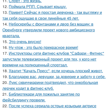
11.
Спорт - это жизнь.
12.
Поймала РПП. Срывает крышу.
13.
Привет! Сейчас я простая девчонка - так выгляжу и
так себя ощущаю в свои линейные 45 лет.
14.
Небоскребы с фонтанами и двор без машин: в
Оренбурге утвердили проект нового амбициозного
квартала.
15.
Это очень вкусно!
16.
Ну чтож - это было прекрасное время!
17.
Инструкторы сети фитнес-клубов "Сафари - Фитнес"
запустили телевизионный проект для тех, у кого нет
времени на полноценный спортзал.
18.
Хватит "Качать Пресс", если хочешь плоский живот.
19.
Благодарю вас, девушки, за доверие и заботу о себе.
20.
Луис сквиччиарини подтвердил, что онкобольная
лерчек ходит в фитнес-клуб.
21.
Библиотекари для пожилых занятие по
фейсбилдингу провели.
22.
После успеха сериала острые козырьки актрисе