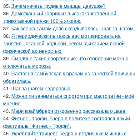
35.
Зачем качать грудные мышцы девушке?
36.
Домотканный коврик из высококачественной
трикотажной пряжи 100% хлопок.
37.
Как всё на самом деле складывалось - шаг за шагом.
38.
Я периодически пытаюсь вас мотивировать на
занятия - осанкой, ходьбой, бегом, дыханием любой
физической активностью.
39.
Смоляне такие спортивные, что отопление можно
отключать в морозы.
40.
Настасья самбурская к врачам из-за жуткой причины
обратилась.
41.
Шаг за шагом к здоровью.
42.
Можно ли заниматься спортом при мастопатии - моё
мнение.
43.
Мари краймбрери откровенно рассказала о даве.
44.
Фитнес - трофи. Вчера в политехе состоялся яркий
фестиваль "Фитнес - Трофи".
45.
Укрепляйте трицепс бедра и ягодичные мышцы с