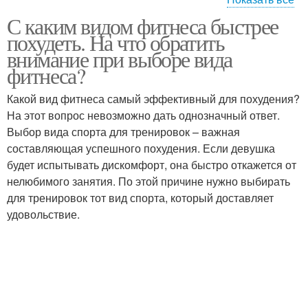
С каким видом фитнеса быстрее
Тренировки в
Условия для мужчин
похудеть. На что обратить
домашних условиях
внимание при выборе вида
фитнеса?
Какой вид фитнеса самый эффективный для похудения?
Домашние тренировки
Условия для новичков
На этот вопрос невозможно дать однозначный ответ.
Выбор вида спорта для тренировок – важная
составляющая успешного похудения. Если девушка
будет испытывать дискомфорт, она быстро откажется от
Тренировка в домашних
Условия для девушек
нелюбимого занятия. По этой причине нужно выбирать
условиях
для тренировок тот вид спорта, который доставляет
удовольствие.