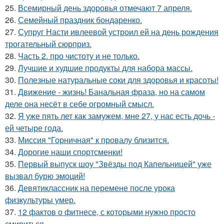
25.
Всемирный день здоровья отмечают 7 апреля.
26.
Семейный праздник бондаренко.
27.
Супруг Насти ивлеевой устроил ей на день рождения
трогательный сюрприз.
28.
Часть 2. про чистоту и не только.
29.
Лучшие и худшие продукты для набора массы.
30.
Полезные натуральные соки для здоровья и красоты!
31.
Движение - жизнь! Банальная фраза, но на самом
деле она несёт в себе огромный смысл.
32.
Я уже пять лет как замужем, мне 27, у нас есть дочь -
ей четыре года.
33.
Миссия "Горничная" к провалу близится.
34.
Дорогие наши спортсменки!
35.
Первый выпуск шоу "Звёзды под Капельницей" уже
вызвал бурю эмоций!
36.
Девятиклассник на перемене после урока
физкультуры умер.
37.
12 фактов о фитнесе, с которыми нужно просто
смириться.