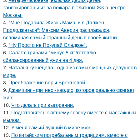
заблокированы из-за пожара в элитном ЖК в центре
Москвы.
4.
"Мне Подарила Жизнь Мама, и я Должен
Продолжаться": Максим Аверин расплакался,
вспоминая самый страшный день в своей жизни.
5.
"Ну Просто не Покупай Сладкое".
6.
Салат с грибами "минус 5 кг"/готовлю
сбалансированный ужин на 4 дня.
7.
Наталья кузнецова - одна из самых мощных девушек в
мире.
8.
Преображение веры Брежневой.
9.
Джампинг - фитнес - кардио, которое реально сжигает
жир.
10.
Что делать при выгорании.
11.
Подготовьтесь к летнему сезону вместе с массажным
мылом.
12.
У меня самый лучший в мире муж.
13.
По китайским погребальным традициям, вместе с