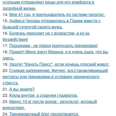
усопшим отправляют вещи для его комфорта в
загробной жизни.
14.
Мне 41 год, я преподаватель по системе пилатес.
15.
Анфиса Чехова отправилась в Париж вместе с
бывшей супругой своего мужа.
16.
Болезнь приходит не с возрастом, а из-за
бездействия!
17.
Праздники - не повод пропускать тренировки!
18.
Привет! Меня зовут Марина, и я очень рада, что вы
здесь.
19.
Хватит "Качать Пресс", если хочешь плоский живот.
20.
Снижая напряжение. Фитнес, восстанавливающий
ресурсы или тренировки в условиях хронического
стресса.
21.
А вы знаете?
22.
Кукла внутри, а снаружи гладиатор.
23.
Минус 15 кг после родов - результат, который
впечатляет.
24.
Тренировочный блог продолжается.