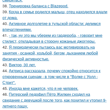
38.
Тренировка баланса с Blazepod.
39.
Когда в семье родился малыш, отец находился вдали
от дома.
40.
Активное долголетие в тульской области: делимся
впечатлениями.
41.
- так, ну это мы уберем из гардероба, - говорит мне
стилист, откладывая в сторону кожаные джоггеры.
42.
Я периодически пытаюсь вас мотивировать на
занятия - осанкой, ходьбой, бегом, дыханием любой
физической активностью.
43.
Виктор, 30 лет.
44.
Актриса рассказала, почему спокойно относится к
откровенным сценам - в том числе в "Волке с Уолл -
Стрит".
45.
Иногда мне кажется, что я не человек.
46.
Питерский педофил Пётр Жилкин сходил на
свидание с девушкой после того, как похитил и утопил 9-
летнего пашу.