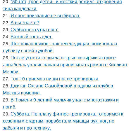
20.
"50 Лет, трое детей - и жёсткий режим": откровения
тина канделаки.
21.
Я свое призвание не выбирала.
22.
А вы знаете?
23.
Субботнего утра пост.
24.
Важный гость едет.
25.
Шок поклонников - как телеведущая шокировала
публику своей худобой.
26.
После успеха сериала острые козырьки актрисе
аннабелль уоллис начали приписывать роман с Киллиан
Мерфи.
27.
Топ 10 приемов пищи после тренировки.
28.
Джиган Оксане Самойловой в одном из клубов
Москвы изменил.
29.
В Тюмени 9-летний мальчик упал с многоэтажки и
погиб.
30.
Суббота. По плану фитнес тренировка, готовимся к
сезонным стартам, поработали мышцы рук, ног, не
забыли и про технику.