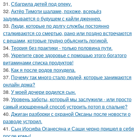
31.
Сбагрила детей под опеку.
32.
Актёр Тимоти шаламе, похоже, всерьёз
задумывается о будущем с кайли дженнер.
33.
Люди, которые по долгу службы постоянно
сталкиваются со смертью, рано или поздно встречаются
с вещами, которые трудно объяснить логикой.
34.
Теория без практики - только половина пути.
35.
Укрепите свое здоровье с помощью этого богатого
витаминами списка продуктов!
36.
Как я после родов похудела.
37.
Почему так много стало людей, которые занимаются
онлайн дома?
38.
У моей дочери родился сын.
39.
Уровень заботы, который мы заслужили - или просто
самый изощренный способ устроить потоп в спальне?
40.
Джиган разборки с охраной Оксаны после новости о
разводе устроил.
41.
Сын Иосифа Оганесяна и Саши черно пришел в себя
после комы!