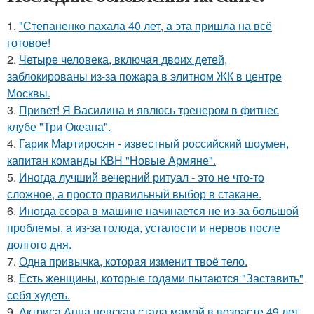
1.
"Степаненко пахала 40 лет, а эта пришла на всё
готовое!
2.
Четыре человека, включая двоих детей,
заблокированы из-за пожара в элитном ЖК в центре
Москвы.
3.
Привет! Я Василина и явлюсь тренером в фитнес
клубе "Три Океана".
4.
Гарик Мартиросян - известный российский шоумен,
капитан команды КВН "Новые Армяне".
5.
Иногда лучший вечерний ритуал - это не что-то
сложное, а просто правильный выбор в стакане.
6.
Иногда ссора в машине начинается не из-за большой
проблемы, а из-за голода, усталости и нервов после
долгого дня.
7.
Одна привычка, которая изменит твоё тело.
8.
Есть женщины, которые годами пытаются "Заставить"
себя худеть.
9.
Актриса Анна невская стала мамой в возрасте 49 лет.