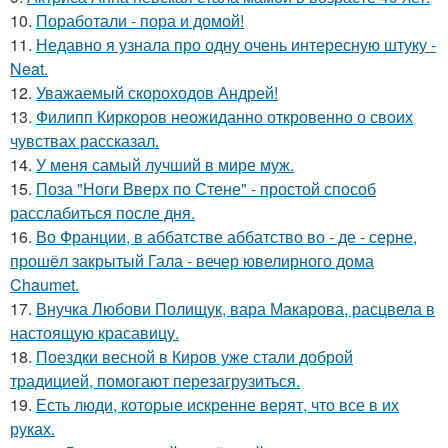
10.
Поработали - пора и домой!
11.
Недавно я узнала про одну очень интересную штуку -
Neat.
12.
Уважаемый скороходов Андрей!
13.
Филипп Киркоров неожиданно откровенно о своих
чувствах рассказал.
14.
У меня самый лучший в мире муж.
15.
Поза "Ноги Вверх по Стене" - простой способ
расслабиться после дня.
16.
Во Франции, в аббатстве аббатство во - де - серне,
прошёл закрытый Гала - вечер ювелирного дома
Chaumet.
17.
Внучка Любови Полищук, вара Макарова, расцвела в
настоящую красавицу.
18.
Поездки весной в Киров уже стали доброй
традицией, помогают перезагрузиться.
19.
Есть люди, которые искренне верят, что все в их
руках.