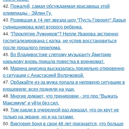
42.
Пожалуй, самая обсуждаемая красавица этой
олимпиады - Эйлин Гу.
43.
Родившая в 14 лет звезда шоу "Пусть Говорят" Дарья
суднишникова ждет второго ребенка.
44.
"Проклятие Лужников"? Нелли Уварова экстренно
госпитализирована с катка, не успев восстановиться
после прошлого перелома.
45.
Во Владивостоке слепому музыканту Дмитрию
нарыкову вновь пришла повестка в военкомат.
46.
Марина анисина высказалась предельно откровенно
о ситуации с Анастасией Волочковой.
47.
Орбакайте из-за мужа попала в неловкую ситуацию в
куршевеле: всех подняли на уши.
48.
Многие думают, что тренировки - это про "Выжать
Максимум" и уйти без сил.
49.
Том харди в очередной раз доказал, что он крут не
только на экране, но и на татами.
50.
Виктория боня в свои 46 лет признается, что больше