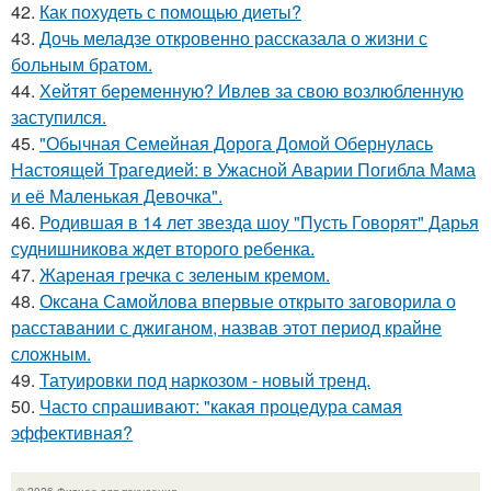
42.
Как похудеть с помощью диеты?
43.
Дочь меладзе откровенно рассказала о жизни с
больным братом.
44.
Хейтят беременную? Ивлев за свою возлюбленную
заступился.
45.
"Обычная Семейная Дорога Домой Обернулась
Настоящей Трагедией: в Ужасной Аварии Погибла Мама
и её Маленькая Девочка".
46.
Родившая в 14 лет звезда шоу "Пусть Говорят" Дарья
суднишникова ждет второго ребенка.
47.
Жареная гречка с зеленым кремом.
48.
Оксана Самойлова впервые открыто заговорила о
расставании с джиганом, назвав этот период крайне
сложным.
49.
Татуировки под наркозом - новый тренд.
50.
Часто спрашивают: "какая процедура самая
эффективная?
© 2026 Фитнес для похудения