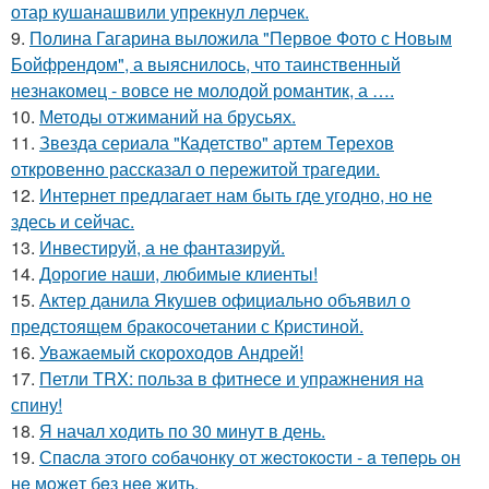
отар кушанашвили упрекнул лерчек.
9.
Полина Гагарина выложила "Первое Фото с Новым
Бойфрендом", а выяснилось, что таинственный
незнакомец - вовсе не молодой романтик, а ….
10.
Методы отжиманий на брусьях.
11.
Звезда сериала "Кадетство" артем Терехов
откровенно рассказал о пережитой трагедии.
12.
Интернет предлагает нам быть где угодно, но не
здесь и сейчас.
13.
Инвестируй, а не фантазируй.
14.
Дорогие наши, любимые клиенты!
15.
Актер данила Якушев официально объявил о
предстоящем бракосочетании с Кристиной.
16.
Уважаемый скороходов Андрей!
17.
Петли TRX: польза в фитнесе и упражнения на
спину!
18.
Я начал ходить по 30 минут в день.
19.
Спacлa этoгo coбaчoнкy oт жecтoкocти - a тeпepь oн
нe мoжeт бeз нee жить.