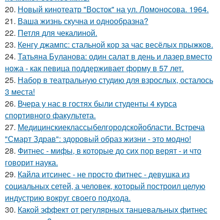
20.
Новый кинотеатр "Восток" на ул. Ломоносова. 1964.
21.
Ваша жизнь скучна и однообразна?
22.
Петля для чекалиной.
23.
Кенгу джампс: стальной кор за час весёлых прыжков.
24.
Татьяна Буланова: один салат в день и лазер вместо
ножа - как певица поддерживает форму в 57 лет.
25.
Набор в театральную студию для взрослых, осталось
3 места!
26.
Вчера у нас в гостях были студенты 4 курса
спортивного факультета.
27.
Медицинскиеклассыбелгородскойобласти. Встреча
"Смарт Здрав": здоровый образ жизни - это модно!
28.
Фитнес - мифы, в которые до сих пор верят - и что
говорит наука.
29.
Кайла итсинес - не просто фитнес - девушка из
социальных сетей, а человек, который построил целую
индустрию вокруг своего подхода.
30.
Какой эффект от регулярных танцевальных фитнес