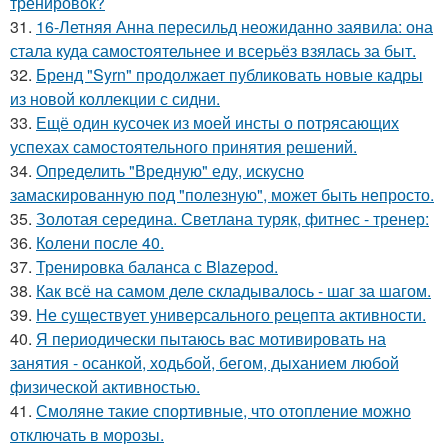
тренировок?
31.
16-Летняя Анна пересильд неожиданно заявила: она
стала куда самостоятельнее и всерьёз взялась за быт.
32.
Бренд "Syrn" продолжает публиковать новые кадры
из новой коллекции с сидни.
33.
Ещё один кусочек из моей инсты о потрясающих
успехах самостоятельного принятия решений.
34.
Определить "Вредную" еду, искусно
замаскированную под "полезную", может быть непросто.
35.
Золотая середина. Светлана туряк, фитнес - тренер:
36.
Колени после 40.
37.
Тренировка баланса с Blazepod.
38.
Как всё на самом деле складывалось - шаг за шагом.
39.
Не существует универсального рецепта активности.
40.
Я периодически пытаюсь вас мотивировать на
занятия - осанкой, ходьбой, бегом, дыханием любой
физической активностью.
41.
Смоляне такие спортивные, что отопление можно
отключать в морозы.