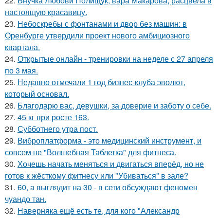
22.
Внучка Любови Полищук, вара Макарова, расцвела в
настоящую красавицу.
23.
Небоскребы с фонтанами и двор без машин: в
Оренбурге утвердили проект нового амбициозного
квартала.
24.
Открытые онлайн - тренировки на неделе с 27 апреля
по 3 мая.
25.
Недавно отмечали 1 год бизнес-клуба эволют,
который основал.
26.
Благодарю вас, девушки, за доверие и заботу о себе.
27.
45 кг при росте 163.
28.
Субботнего утра пост.
29.
Виброплатформа - это медицинский инструмент, и
совсем не "Волшебная Таблетка" для фитнеса.
30.
Хочешь начать меняться и двигаться вперёд, но не
готов к жёсткому фитнесу или "Убиваться" в зале?
31.
60, а выглядит на 30 - в сети обсуждают феномен
чуандо тан.
32.
Наверняка ещё есть те, для кого "Александр