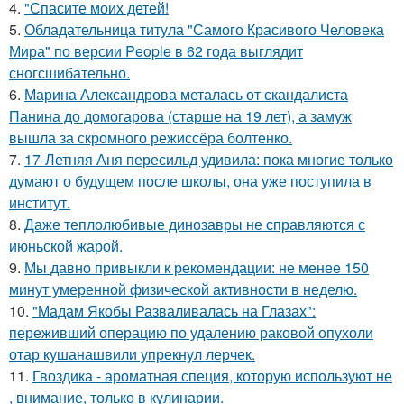
4.
"Спасите моих детей!
5.
Обладательница титула "Самого Красивого Человека
Мира" по версии People в 62 года выглядит
сногсшибательно.
6.
Марина Александрова металась от скандалиста
Панина до домогарова (старше на 19 лет), а замуж
вышла за скромного режиссёра болтенко.
7.
17-Летняя Аня пересильд удивила: пока многие только
думают о будущем после школы, она уже поступила в
институт.
8.
Даже теплолюбивые динозавры не справляются с
июньской жарой.
9.
Мы давно привыкли к рекомендации: не менее 150
минут умеренной физической активности в неделю.
10.
"Мадам Якобы Разваливалась на Глазах":
переживший операцию по удалению раковой опухоли
отар кушанашвили упрекнул лерчек.
11.
Гвоздика - ароматная специя, которую используют не
, внимание, только в кулинарии.