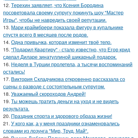
12.
Терехин заявляет, что Ксения Бородина
посоветовала своему супругу покинуть шоу "Мастер
Игры", чтобы не навредить своей репутации.
13.
Мари краймбрери показала фигуру в купальнике
спустя всего 8 месяцев после родов.
14.
Одна привычка, которая изменит твоё тело.
15.
"Подарил Квартиру" - стало известно, что Егор крид
сделал Диларе зинатуллиной шикарный подарок.
16.
Неделя в Турции пролетела, а тысячи воспоминаний
остались!
17.
Виктория Складчикова откровенно рассказала со
сцены о разводе с состоятельным супругом.
18.
Уважаемый скороходов Андрей!
19.
Ты можешь тратить деньги на уход и не видеть
результата.
20.
Праздник спорта и здорового образа жизни!
21.
У кого как, а у меня праздники ознаменовались
словами из лозунга "Мир, Труд, Май".