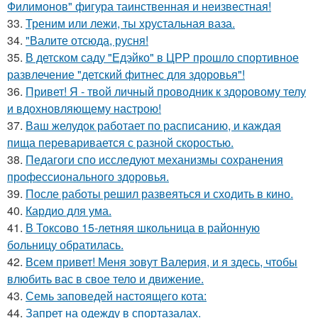
Филимонов" фигура таинственная и неизвестная!
33.
Треним или лежи, ты хрустальная ваза.
34.
"Валите отсюда, русня!
35.
В детском саду "Едэйко" в ЦРР прошло спортивное
развлечение "детский фитнес для здоровья"!
36.
Привет! Я - твой личный проводник к здоровому телу
и вдохновляющему настрою!
37.
Ваш желудок работает по расписанию, и каждая
пища переваривается с разной скоростью.
38.
Педагоги спо исследуют механизмы сохранения
профессионального здоровья.
39.
После работы решил развеяться и сходить в кино.
40.
Кардио для ума.
41.
В Токсово 15-летняя школьница в районную
больницу обратилась.
42.
Всем привет! Меня зовут Валерия, и я здесь, чтобы
влюбить вас в свое тело и движение.
43.
Семь заповедей настоящего кота:
44.
Запрет на одежду в спортазалах.