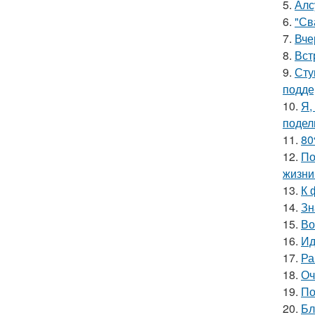
5.
Алс
6.
"Св
7.
Вче
8.
Вст
9.
Сту
подде
10.
Я,
подел
11.
80
12.
По
жизни
13.
К 
14.
Зн
15.
Во
16.
Ид
17.
Ра
18.
Оч
19.
По
20.
Бл