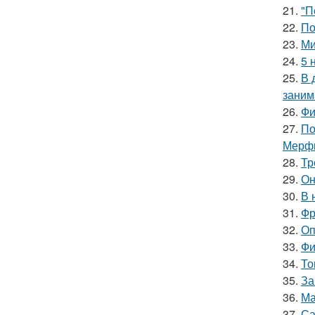
21.
"П
22.
По
23.
Ми
24.
5 
25.
В 
заним
26.
Фи
27.
По
Мерф
28.
Тр
29.
Он
30.
В 
31.
Фр
32.
Оп
33.
Фи
34.
То
35.
За
36.
Ма
37.
Са