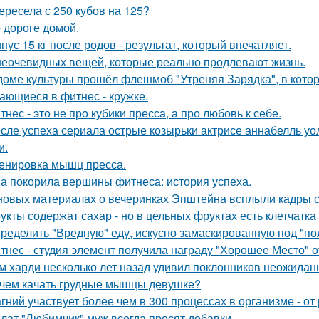
ересела с 250 кубов на 125?
 дороге домой.
нус 15 кг после родов - результат, который впечатляет.
неочевидных вещей, которые реально продлевают жизнь.
доме культуры прошёл флешмоб "Утреняя Зарядка", в кото
ающиеся в фитнес - кружке.
тнес - это не про кубики пресса, а про любовь к себе.
сле успеха сериала острые козырьки актрисе аннабелль уо
и.
енировка мышц пресса.
а покорила вершины фитнеса: история успеха.
новых материалах о вечеринках Эпштейна всплыли кадры
укты содержат сахар - но в цельных фруктах есть клетчатка
ределить "Вредную" еду, искусно замаскированную под "по
тнес - студия элемент получила награду "Хорошее Место" о
м харди несколько лет назад удивил поклонников неожидан
чем качать грудные мышцы девушке?
гний участвует более чем в 300 процессах в организме - от
лат "Любимчик" муж всегда просят добавки.