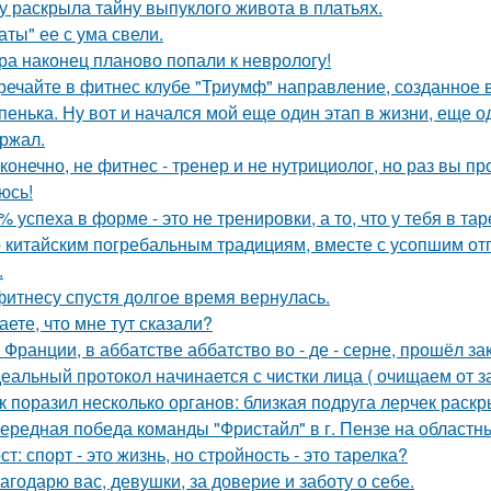
у раскрыла тайну выпуклого живота в платьях.
аты" ее с ума свели.
ра наконец планово попали к неврологу!
речайте в фитнес клубе "Триумф" направление, созданное в
пенька. Ну вот и начался мой еще один этап в жизни, еще о
ржал.
 конечно, не фитнес - тренер и не нутрициолог, но раз вы пр
юсь!
% успеха в форме - это не тренировки, а то, что у тебя в тар
 китайским погребальным традициям, вместе с усопшим от
.
фитнесу спустя долгое время вернулась.
аете, что мне тут сказали?
 Франции, в аббатстве аббатство во - де - серне, прошёл з
еальный протокол начинается с чистки лица ( очищаем от з
к поразил несколько органов: близкая подруга лерчек раск
ередная победа команды "Фристайл" в г. Пензе на областн
ст: спорт - это жизнь, но стройность - это тарелка?
агодарю вас, девушки, за доверие и заботу о себе.