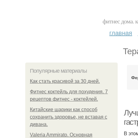
фитнес дома. 
главная
Тер
Популярные материалы
Фе
Как стать красивой за 30 дней.
Фитнес коктейль для похудения. 7
рецептов фитнес - коктейлей.
Китайские шарики как способ
Луч
сохранить здоровье, не вставая с
гаст
дивана.
В это
Valeria Ammirato. Основная