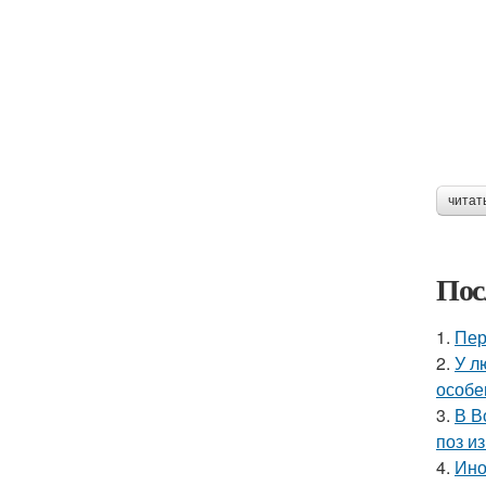
читат
Пос
1.
Пер
2.
У л
особе
3.
В В
поз и
4.
Ино