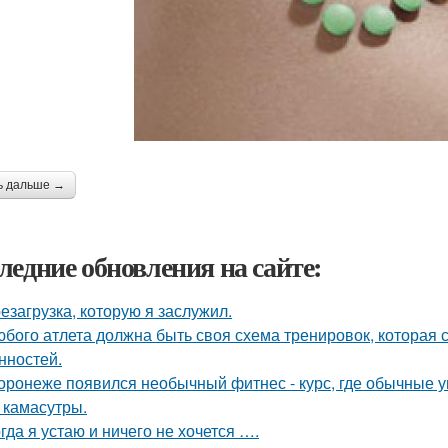
ь дальше →
ледние обновления на сайте:
езагрузка, которую я заслужил.
юбого атлета должна быть своя схема тренировок, которая 
нностей.
оронеже появился необычный фитнес - курс, где обычные 
з камасутры.
гда я устаю и ничего не хочется ….