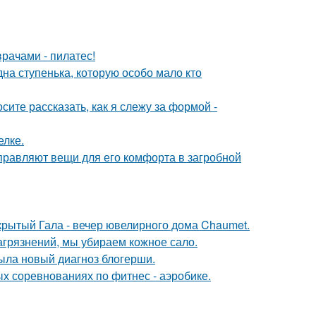
рачами - пилатес!
дна ступенька, которую особо мало кто
осите рассказать, как я слежу за формой -
елке.
правляют вещи для его комфорта в загробной
акрытый Гала - вечер ювелирного дома Chaumet.
агрязнений, мы убираем кожное сало.
рыла новый диагноз блогерши.
ых соревнованиях по фитнес - аэробике.