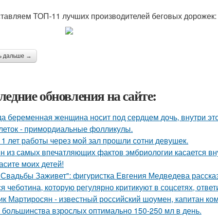
тавляем ТОП-11 лучших производителей беговых дорожек:
ь дальше →
ледние обновления на сайте:
да беременная женщина носит под сердцем дочь, внутри эт
леток - примордиальные фолликулы.
11 лет работы через мой зал прошли сотни девушек.
н из самых впечатляющих фактов эмбриологии касается вну
асите моих детей!
 Свадьбы Заживет": фигуристка Евгения Медведева расска
я чеботина, которую регулярно критикуют в соцсетях, ответ
ик Мартиросян - известный российский шоумен, капитан к
 большинства взрослых оптимально 150-250 мл в день.