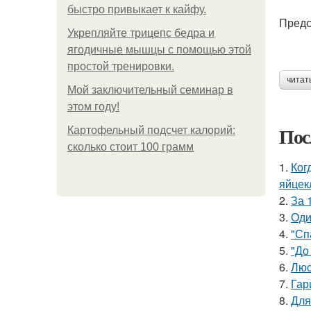
быстро привыкает к кайфу.
Предс
Укрепляйте трицепс бедра и
ягодичные мышцы с помощью этой
простой тренировки.
читат
Мой заключительный семинар в
этом году!
Пос
Картофельный подсчет калорий:
сколько стоит 100 грамм
1.
Ког
яйцек
2.
За 
3.
Оди
4.
"Сп
5.
"До
6.
Люс
7.
Гар
8.
Для