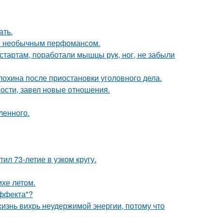
ать.
 с необычным перфомансом.
стартам, поработали мышцы рук, ног, не забыли
лохина после приостановки уголовного дела.
ости, завел новые отношения.
ленного.
ил 73-летие в узком кругу.
хе летом.
Эффекта"?
жизнь вихрь неудержимой энергии, потому что