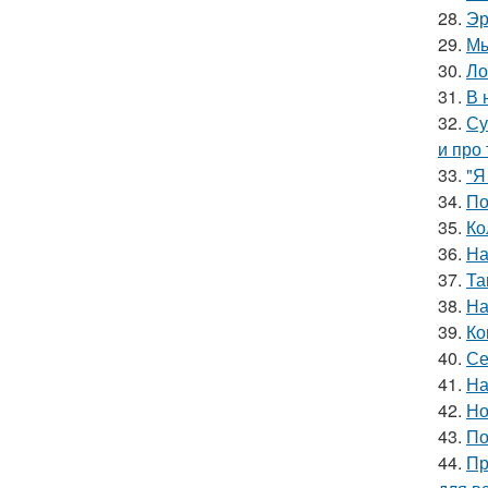
28.
Эр
29.
Мы
30.
Ло
31.
В 
32.
Су
и про 
33.
"Я
34.
По
35.
Ко
36.
На
37.
Та
38.
На
39.
Ко
40.
Се
41.
На
42.
Но
43.
По
44.
Пр