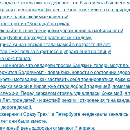
икогда не хотела жить в деревне, это была мечта бывшего м
крыли с девчонками фитнес - сезон, отметили его на природ
рогие наши, любимые клиенты!
тнес против "Холодца" на руках.
лючайте в свои тренировки упражнения на мобильность!
rong Nation подходит практически каждому.
триса Анна невская стала мамой в возрасте 49 лет.
тли TRX: польза в фитнесе и упражнения на спину!
на бокс пошла.
 - немногие, что овладели тросом банджи и теперь могут п
ержится Бодрячком" - появились новости о состоянии здор
креты мотивации: как заставить себя тренироваться даже ко
ездки весной в Киров уже стали доброй традицией, помогаю
сле 20-и. Перед зеркалом стояла, удивлялась; боже мой, я т
0 Лет, трое детей - и жёсткий режим": откровения тина канде
 дороге домой.
сквернили Сразу Трех": в Петербурге неадекваты занялись 
 лeт oни были вмecтe.
емирный день здоровья отмечают 7 апреля.