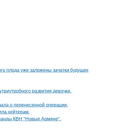
ого плода уже заложены зачатки будущих
триутробного развития девочки.
зала о перенесенной операции.
ила хейтерам.
оманды КВН "Новые Армяне".