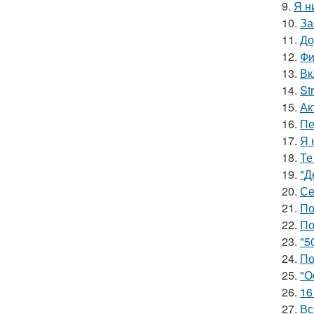
9.
Я н
10.
За
11.
До
12.
Фи
13.
Вк
14.
St
15.
Ак
16.
Пе
17.
Я 
18.
Те
19.
"Д
20.
Се
21.
По
22.
По
23.
"5
24.
По
25.
"О
26.
16
27.
Вс