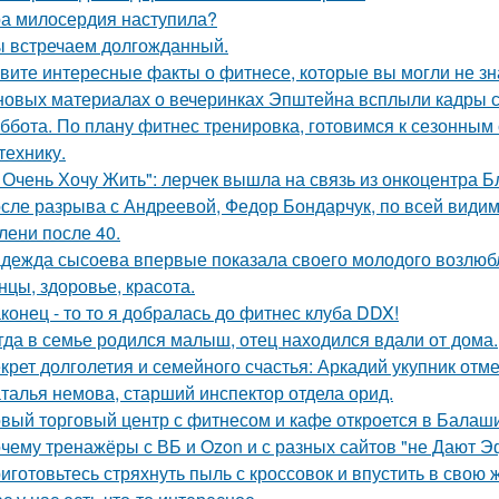
а милосердия наступила?
 встречаем долгожданный.
вите интересные факты о фитнесе, которые вы могли не зн
новых материалах о вечеринках Эпштейна всплыли кадры
ббота. По плану фитнес тренировка, готовимся к сезонным 
технику.
 Очень Хочу Жить": лерчек вышла на связь из онкоцентра Б
сле разрыва с Андреевой, Федор Бондарчук, по всей видим
лени после 40.
дежда сысоева впервые показала своего молодого возлюб
нцы, здоровье, красота.
конец - то то я добралась до фитнес клуба DDX!
гда в семье родился малыш, отец находился вдали от дома.
крет долголетия и семейного счастья: Аркадий укупник отмет
талья немова, старший инспектор отдела орид.
вый торговый центр с фитнесом и кафе откроется в Балаши
чему тренажёры с ВБ и Ozon и с разных сайтов "не Дают 
иготовьтесь стряхнуть пыль с кроссовок и впустить в свою 