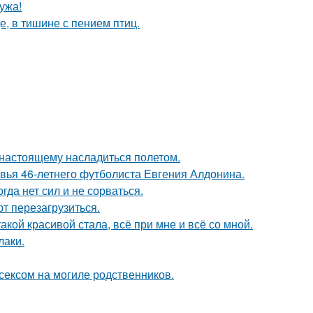
ужа!
е, в тишине с пением птиц.
о-настоящему насладиться полетом.
овья 46-летнего футболиста Евгения Алдонина.
гда нет сил и не сорваться.
т перезагрузиться.
акой красивой стала, всё при мне и всё со мной.
лаки.
сексом на могиле родственников.