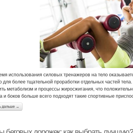
емя использования силовых тренажеров на тело оказываетс
о для более тщательной проработки отдельных частей тела
ить метаболизм и процессы жиросжигания, что положительно
а и боков больше всего подходят такие спортивные приспо
ь дальше →
ы беговых дорожек: как выбрать лучшую