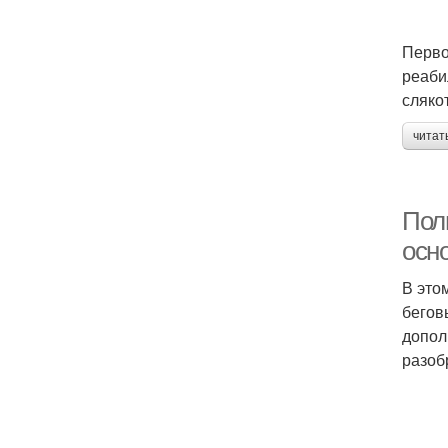
Перво
реаби
сляко
читат
Пол
осн
В это
бегов
допол
разоб