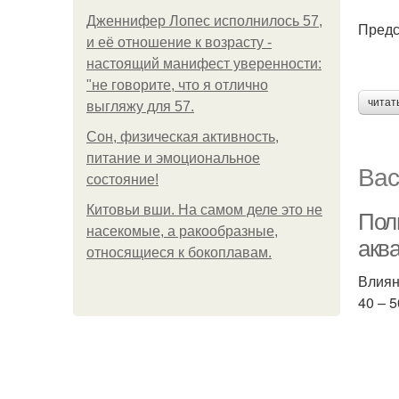
Дженнифер Лопес исполнилось 57,
Предс
и её отношение к возрасту -
настоящий манифест уверенности:
"не говорите, что я отлично
читат
выгляжу для 57.
Сон, физическая активность,
питание и эмоциональное
Вас
состояние!
Китовьи вши. На самом деле это не
Пол
насекомые, а ракообразные,
акв
относящиеся к бокоплавам.
Влиян
40 – 