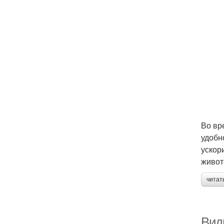
Во вр
удобн
ускор
живот
читат
Вид