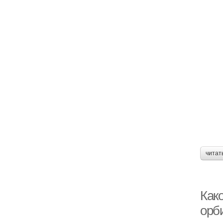
читат
Как
орб