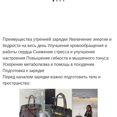
Упражнения с
Упражнения в
дополнительным
тренажерном зале
отягощением
Упражнения для плеч
Упражнения для груди
Преимущества утренней зарядки Увеличение энергии и
бодрости на весь день Улучшение кровообращения и
работы сердца Снижение стресса и улучшение
настроения Повышение гибкости и мышечного тонуса
Жир на спине
Жир со спины
Ускорение метаболизма и помощь в похудении
Подготовка к зарядке
Перед началом зарядки важно подготовить тело и
пространство:
Упражнения для
фитнес упражнения
лопаток
Упражнения для