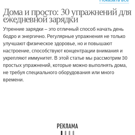
Дома и просто: 30 упражнений для
Упражнения для пресса
Простые упражнения
ежедневной зарядки
Утренние зарядки – это отличный способ начать день
бодро и энергично. Регулярные упражнения не только
Упражнения для
улучшают физическое здоровье, но и повышают
Упражнения из списка
зарядки
настроение, способствуют концентрации внимания и
укрепляют иммунитет. В этой статье мы рассмотрим 30
простых упражнений, которые можно выполнять дома,
не требуя специального оборудования или много
Упражнения для живота
Упражнения для ног
времени.
Упражнения для
Упражнение с гантелями
красоты