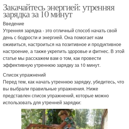
для похудения дома
Закачайтесь энергией: утренняя
зарядка за 10 минут
Введение
Упражнения для тонкой
Упражнения для талии
Утренняя зарядка - это отличный способ начать свой
талии
день с бодрости и энергией. Она помогает нам
оживиться, настроиться на позитивное и продуктивное
настроение, а также укрепить здоровье и фитнес. В этой
Упражнения для
Упражнения для
статье мы расскажем вам о том, как провести
красивой талии
уменьшения
эффективную утреннюю зарядку за 10 минут.
Список упражнений
Перед тем, как начать утреннюю зарядку, убедитесь, что
Упражнения для
вы выбрали правильные упражнения. Ниже
Упражнения для бедер
похудения
представлен список упражнений, которые можно
использовать для утренней зарядки:
Упражнения для
Лчшие упражнения
подтяжки