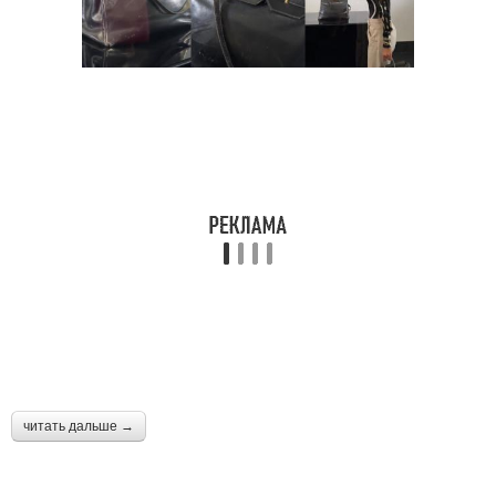
Упражнение на шею
укрепления
Упражнения при боли
Упражнения для мышц
Упражнения при
Невралгия в спине
защемлении
Упражнения для
Упражнения при болях
стабилизации
читать дальше →
комплекс упражнений
Упражнения на лопатки