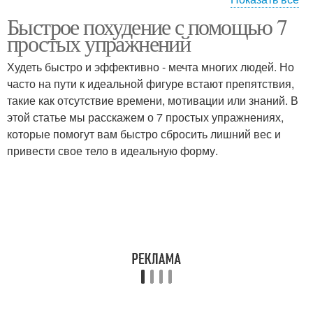
Быстрое похудение с помощью 7
Упражнения против
Упражнения для
простых упражнений
галифе
похудения
Худеть быстро и эффективно - мечта многих людей. Но
часто на пути к идеальной фигуре встают препятствия,
Эффективные
такие как отсутствие времени, мотивации или знаний. В
Упражнения для мышц
упражнения
этой статье мы расскажем о 7 простых упражнениях,
которые помогут вам быстро сбросить лишний вес и
привести свое тело в идеальную форму.
Упражнения для рук
Упражнения для груди
Упражнения для
Упражнения для талии
крепкого пресса