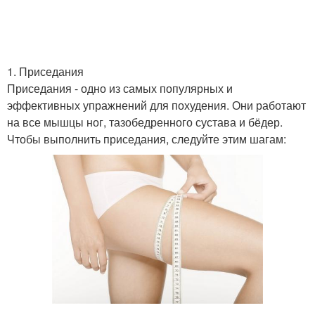
Упражнения для
Упражнения в
утренней зарядки
тренажерном зале
1. Приседания
Приседания - одно из самых популярных и
Зарядка для бедер
Упражнения на бедра
эффективных упражнений для похудения. Они работают
на все мышцы ног, тазобедренного сустава и бёдер.
Чтобы выполнить приседания, следуйте этим шагам:
Упражнения для
Лчшие упражнения
подтяжки
Упражнения для
Упражнения на ноги
уменьшения