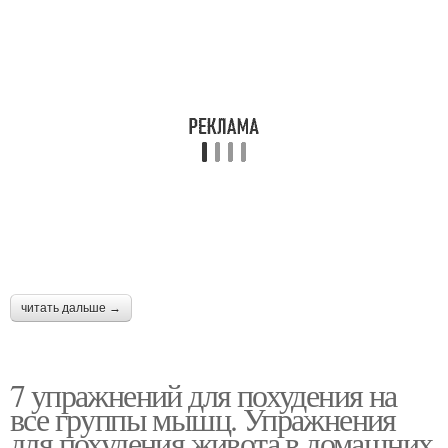
Упражнения для живота
фитнес упражнения
комплекс упражнений
Упражнения для тонкой
для похудения дома
талии
Упражнения для
Упражнения для спины
красивой талии
читать дальше →
7 упражнений для похудения на
все группы мышц. Упражнения
для похудения живота в домашних