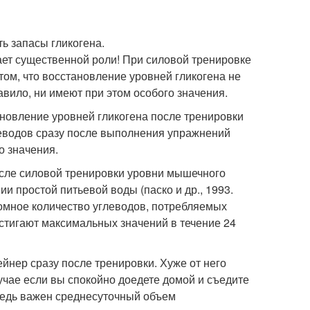
ь запасы гликогена.
ает существенной роли! При силовой тренировке
том, что восстановление уровней гликогена не
авило, ни имеют при этом особого значения.
тановление уровней гликогена после тренировки
леводов сразу после выполнения упражнений
о значения.
осле силовой тренировки уровни мышечного
 простой питьевой воды (паско и др., 1993.
ромное количество углеводов, потребляемых
остигают максимальных значений в течение 24
ейнер сразу после тренировки. Хуже от него
лучае если вы спокойно доедете домой и съедите
Ведь важен среднесуточный объем