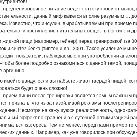
нутриентов!
. предтенировочное питание ведет к оттоку крови от мышц
ствительности, данный миф кажется вполне разумным … до 
ека. Известно, что инсулин, вырабатываемый при приеме п
вательно, и поступление питательных веществ (коггинс и др.
 жидкой пищи (например, гейнер) перед тренировкой (за 3
ток и синтез белка (типтон и др., 2001. Такое усиление мыш
сходит показатели, наблюдаемые при употреблении аналогич
 Чтобы более подробно ознакомиться с данной темой, поищ
е аргинина.
о имейте ввиду, если вы набьете живот твердой пищей, кот
роваться будет очень сложно!
. прием пищи после тренировки является самым важным п
тся признать, что из-за назойливой рекламы послетрениров
ждение. Несмотря на кажущуюся реалистичность, однократ
альный эффект по сравнению с суточной оптимизацией рац
иниматься как ересь. Тем не менее, перед нами пример тог
ческих данных. Например, как уже говорилось при обсужде