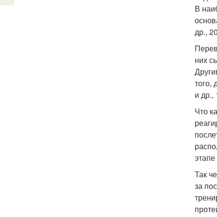
В наи
основ
др., 
Перев
них с
Други
того,
и др.
Что к
реаги
после
распо
этапе
Так ч
за по
трени
проте