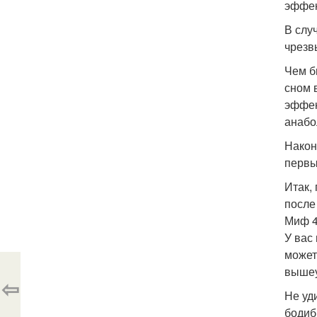
эффек
В слу
чрезв
Чем б
сном 
эффек
анабо
Након
первы
Итак,
после
Миф 4
У вас
может
вышеу
⇦
Не уд
бодиб