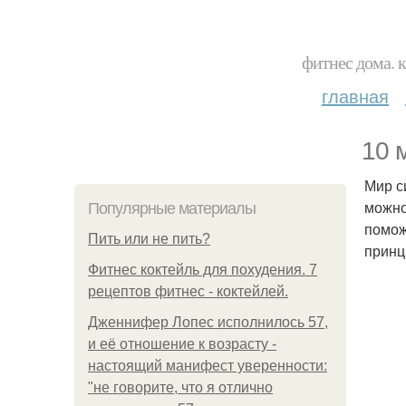
фитнес дома. 
главная
10 
Мир с
можно
Популярные материалы
помож
Пить или не пить?
принц
Фитнес коктейль для похудения. 7
рецептов фитнес - коктейлей.
Дженнифер Лопес исполнилось 57,
и её отношение к возрасту -
настоящий манифест уверенности:
"не говорите, что я отлично