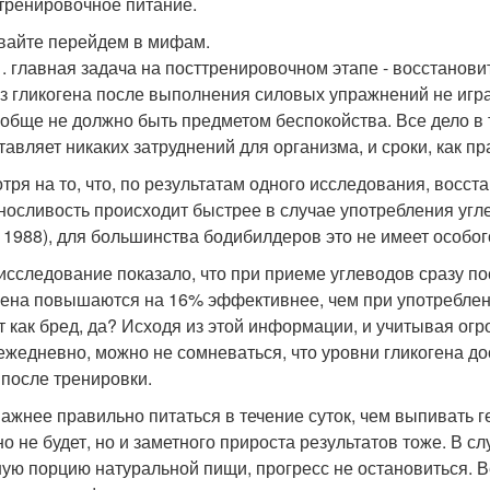
тренировочное питание.
вайте перейдем в мифам.
. главная задача на посттренировочном этапе - восстановит
з гликогена после выполнения силовых упражнений не игр
ообще не должно быть предметом беспокойства. Все дело в 
тавляет никаких затруднений для организма, и сроки, как пр
тря на то, что, по результатам одного исследования, восс
носливость происходит быстрее в случае употребления уг
, 1988), для большинства бодибилдеров это не имеет особог
исследование показало, что при приеме углеводов сразу п
гена повышаются на 16% эффективнее, чем при употреблении
т как бред, да? Исходя из этой информации, и учитывая ог
ежедневно, можно не сомневаться, что уровни гликогена д
 после тренировки.
важнее правильно питаться в течение суток, чем выпивать г
но не будет, но и заметного прироста результатов тоже. В с
ую порцию натуральной пищи, прогресс не остановиться. 