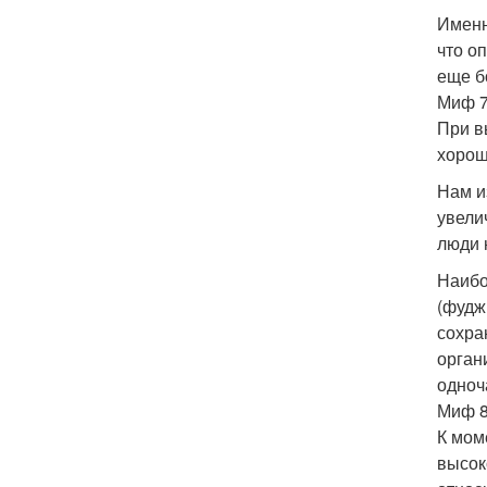
Именн
что о
еще б
Миф 7
При в
хорош
Нам и
увели
люди 
Наибо
(фудж
сохра
орган
одноч
Миф 8
К мом
высок