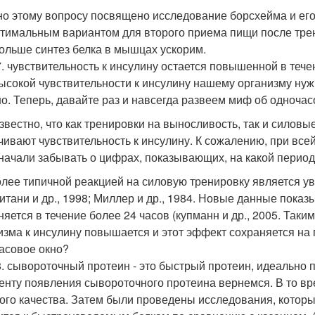
о этому вопросу посвящено исследование борсхейма и его 
птимальным вариантом для второго приема пищи после тре
ольше синтез белка в мышцах ускорим.
. чувствительность к инсулину остается повышенной в тече
ысокой чувствительности к инсулину нашему организму ну
о. Теперь, давайте раз и навсегда развеем миф об одноча
звестно, что как тренировки на выносливость, так и силовы
чивают чувствительность к инсулину. К сожалению, при все
начали забывать о цифрах, показывающих, на какой период 
лее типичной реакцией на силовую тренировку является ув
итани и др., 1998; Миллер и др., 1984. Новые данные показ
няется в течение более 24 часов (купманн и др., 2005. Таки
изма к инсулину повышается и этот эффект сохраняется на 
асовое окно?
. сывороточный протеин - это быстрый протеин, идеально 
енту появления сывороточного протеина вернемся. В то вре
ого качества. Затем были проведены исследования, которые