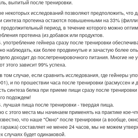
йль, выпитый после тренировки.
е некоторых исследований позволяют предположить, что д
и синтеза протеина остаются повышенными на 33% (филлипс
 продолжительный период, в течение которого можно оптим
ебления протеина (из добавок или продуктов.
. употребление гейнера сразу после тренировки обеспечив
о наблюдать, как более продвинутые и зачастую более опы
 дело доходит до послетренировочного питания. Многие не у
 от этого зависит 99% успеха.
в том случае, если сравнить исследования, где гейнеры упо
2001), и по прошествии часа после тренировки (расмуссен и 
сть синтеза белка при приеме пищи сразу после тренировки
го подождем!
. лучшая пища после тренировки - твердая пища.
о с этого места мы начинаем применять на практике кое-ч
известно, что наше "Окно" после тренировки (а вообще, ок
 гаража) составляет не менее 24 часов, мы не можем утве
ех случаях будет одинаковой.