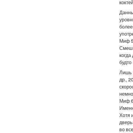
кокте
Данны
уровн
более
употр
Миф 5
Смешн
когда
будто
Лишь 
др., 
скоро
немно
Миф 6
Именн
Хотя 
дверь
во вс