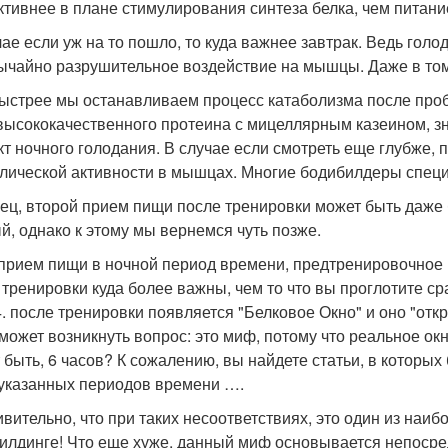
тивнее в плане стимулирования синтеза белка, чем питание 
чае если уж на то пошло, то куда важнее завтрак. Ведь гол
ычайно разрушительное воздействие на мышцы. Даже в том 
ыстрее мы останавливаем процесс катаболизма после проб
высококачественного протеина с мицеллярным казеином, з
т ночного голодания. В случае если смотреть еще глубже, 
лической активности в мышцах. Многие бодибилдеры специ
ец, второй прием пищи после тренировки может быть даже 
й, однако к этому мы вернемся чуть позже.
 прием пищи в ночной период времени, предтренировочное
 тренировки куда более важны, чем то что вы проглотите ср
. после тренировки появляется "Белковое Окно" и оно "откр
 может возникнуть вопрос: это миф, потому что реальное окн
 быть, 6 часов? К сожалению, вы найдете статьи, в которых
казанных периодов времени ….
ивительно, что при таких несоответствиях, это один из на
илдинге! Что еще хуже, данный миф основывается непосре