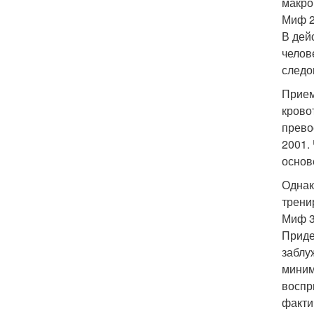
макро
Миф 2
В дей
челов
следо
Прием
крово
прево
2001.
основ
Однак
трени
Миф 3
Приде
заблу
миним
воспр
факти