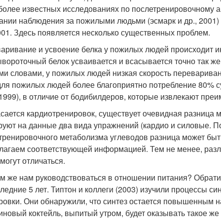
более известных исследованиях по послетренировочному а
ании наблюдения за пожилыми людьми (эсмарк и др., 2001) 
2001. Здесь появляется несколько существенных проблем.
аривание и усвоение белка у пожилых людей происходит и
ывороточный белок усваивается и всасывается точно так же,
ми словами, у пожилых людей низкая скорость переварива
 для пожилых людей более благоприятно потребление 80% с
, 1999), в отличие от бодибилдеров, которые извлекают пре
асается кардиотренировок, существует очевидная разница
руют на данные два вида упражнений (кардио и силовые. По
тренировочного метаболизма углеводов разница может быть 
лагаем соответствующей информацией. Тем не менее, разл
 могут отличаться.
ем же нам руководствоваться в отношении питания? Обрати
следние 5 лет. Типтон и коллеги (2003) изучили процессы с
ровки. Они обнаружили, что синтез остается повышенным на
иновый коктейль, выпитый утром, будет оказывать такое же 