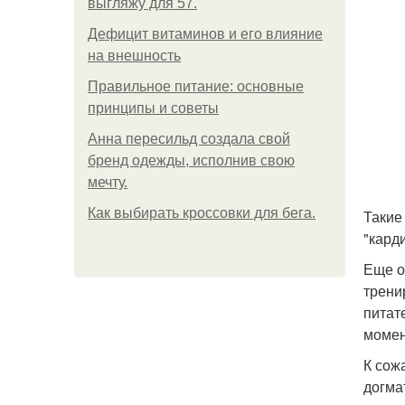
выгляжу для 57.
Дефицит витаминов и его влияние
на внешность
Правильное питание: основные
принципы и советы
Анна пересильд создала свой
бренд одежды, исполнив свою
мечту.
Как выбирать кроссовки для бега.
Такие
"кард
Еще о
трени
питат
момен
К сож
догма