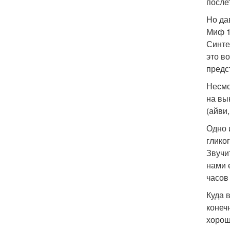
после
Но да
Миф 1
Синте
это в
предс
Несмо
на вы
(айви
Одно 
глико
Звучи
нами 
часов
Куда 
конеч
хорош