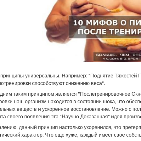
 принципы универсальны. Например: "Поднятие Тяжестей 
иотренировки способствуют снижению веса".
дним таким принципом является "Послетренировочное Окно
ровки наш организм находится в состоянии шока, что обес
ельных веществ и ускоренное восстановление. Можно с полн
та своего появления эта "Научно Доказанная" идея произ
алению, данный принцип настолько укоренился, что претер
тический характер. Что еще хуже, каждый имеет свое собст