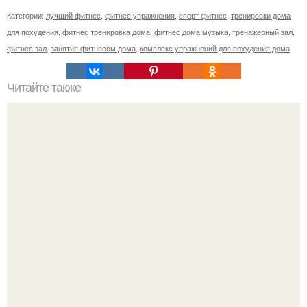
Категории:
лучший фитнес
,
фитнес упражнения
,
спорт фитнес
,
тренировки дома
для похудения
,
фитнес тренировка дома
,
фитнес дома музыка
,
тренажерный зал
,
фитнес зал
,
занятия фитнесом дома
,
комплекс упражнений для похудения дома
Читайте также
Как добиться экстремальной худобы?