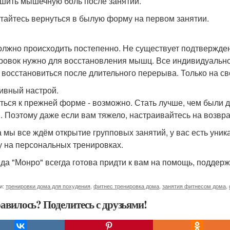
шить мышечную боль после занятий.
тайтесь вернуться в былую форму на первом занятии.
олжно происходить постепенно. Не существует подтвержде
ровок нужно для восстановления мышц. Все индивидуально, 
 восстановиться после длительного перерыва. Только на с
ивный настрой.
ться к прежней форме - возможно. Стать лучше, чем были д
. Поэтому даже если вам тяжело, настраивайтесь на возв
а мы все ждём открытие групповых занятий, у вас есть уни
 на персональных тренировках.
да "Монро" всегда готова придти к вам на помощь, поддерж
и:
тренировки дома для похудения
,
фитнес тренировка дома
,
занятия фитнесом дома
,
авилось? Поделитесь с друзьями!