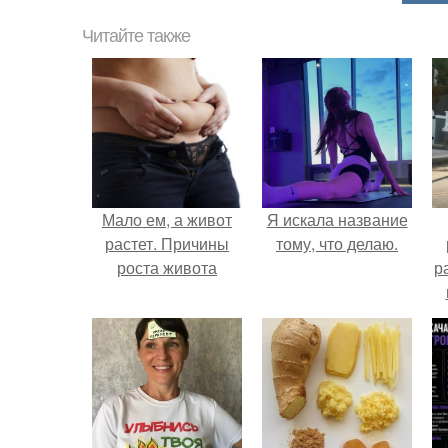
Читайте также
Мало ем, а живот
Я искала название
растет. Причины
тому, что делаю.
роста живота
р