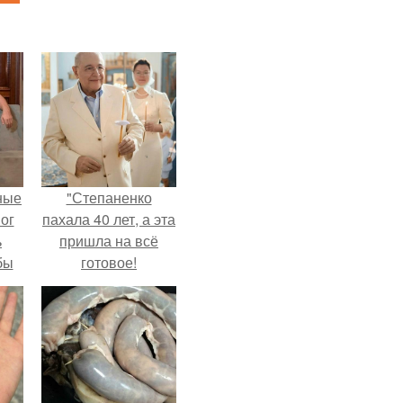
ные
"Степаненко
мог
пахала 40 лет, а эта
ь
пришла на всё
бы
готовое!
ало
ля
в
ах.