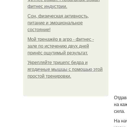
фитнес индустрии.
Сон, физическая активность,
питание и эмоциональное
состояние!
Мой тренажёр в агро - фитнес -
зале по истечению двух дней
принёс ощутимый результат.
Укрепляйте трицепс бедра и
ягодичные мышцы с помощью этой
простой тренировки.
Отдав
на ка
сила.
На на