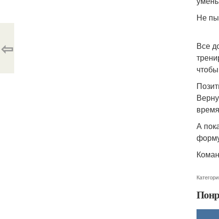
умень
Не пы
⇦
Все д
трени
чтобы
Позит
Верну
время
А пок
форму
Коман
Категори
Понр