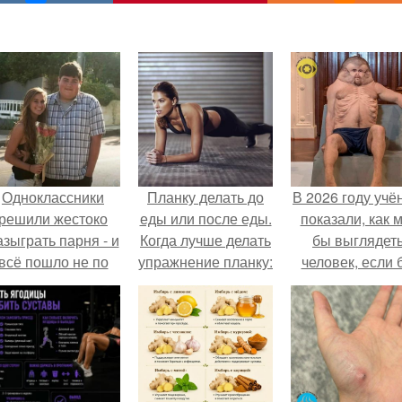
Одноклассники
Планку делать до
В 2026 году учё
решили жестоко
еды или после еды.
показали, как 
азыграть парня - и
Когда лучше делать
бы выглядет
всё пошло не по
упражнение планку:
человек, если 
плану.
утром или вечером
его тело
эволюциониров
специально д
выживания 
автокатастpoф