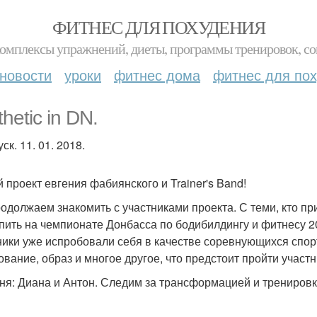
ФИТНЕС ДЛЯ ПОХУДЕНИЯ
комплексы упражнений, диеты, программы тренировок, со
новости
уроки
фитнес дома
фитнес для по
hetic in DN.
ск. 11. 01. 2018.
 проект евгения фабиянского и Trainer's Band!
одолжаем знакомить с участниками проекта. С теми, кто пр
пить на чемпионате Донбасса по бодибилдингу и фитнесу 20
ники уже испробовали себя в качестве соревнующихся спор
ование, образ и многое другое, что предстоит пройти участни
ня: Диана и Антон. Следим за трансформацией и трениров