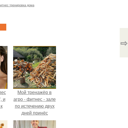
итнес тренировка дома
⇨
пес
Мой тренажёр в
, и
агро - фитнес - зале
 к
по истечению двух
дней принёс
ощутимый
результат.