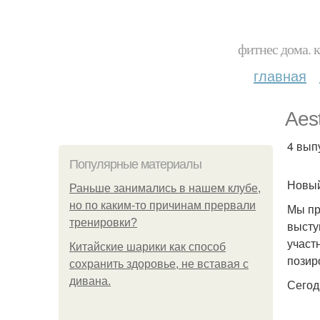
фитнес дома. 
главная
Aest
4 выпу
Популярные материалы
Новый
Раньше занимались в нашем клубе,
но по каким-то причинам прервали
Мы пр
тренировки?
высту
участ
Китайские шарики как способ
позир
сохранить здоровье, не вставая с
дивана.
Сегод