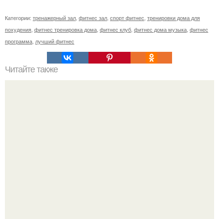
Категории:
тренажерный зал
,
фитнес зал
,
спорт фитнес
,
тренировки дома для
похудения
,
фитнес тренировка дома
,
фитнес клуб
,
фитнес дома музыка
,
фитнес
программа
,
лучший фитнес
Читайте также
Зарядка для живота и бедер и боков. О пользе зарядки
для похудения