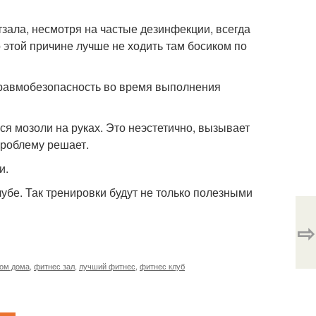
тзала, несмотря на частые дезинфекции, всегда
 этой причине лучше не ходить там босиком по
т травмобезопасность во время выполнения
ся мозоли на руках. Это неэстетично, вызывает
проблему решает.
и.
убе. Так тренировки будут не только полезными
⇨
сом дома
,
фитнес зал
,
лучший фитнес
,
фитнес клуб