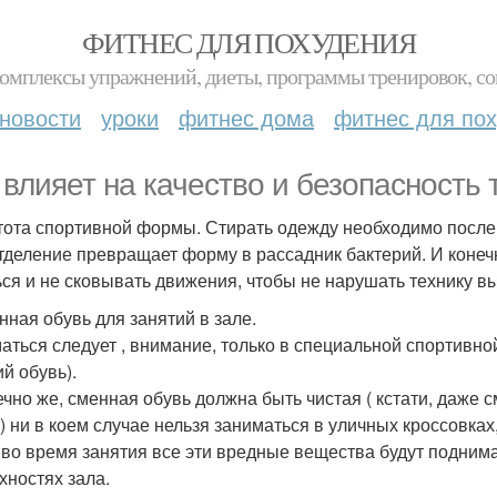
ФИТНЕС ДЛЯ ПОХУДЕНИЯ
комплексы упражнений, диеты, программы тренировок, со
новости
уроки
фитнес дома
фитнес для по
 влияет на качество и безопасность 
стота спортивной формы. Стирать одежду необходимо после 
тделение превращает форму в рассадник бактерий. И коне
ься и не сковывать движения, чтобы не нарушать технику 
енная обувь для занятий в зале.
аться следует , внимание, только в специальной спортивной
й обувь).
ечно же, сменная обувь должна быть чистая ( кстати, даже
) ни в коем случае нельзя заниматься в уличных кроссовках
, во время занятия все эти вредные вещества будут поднимат
хностях зала.