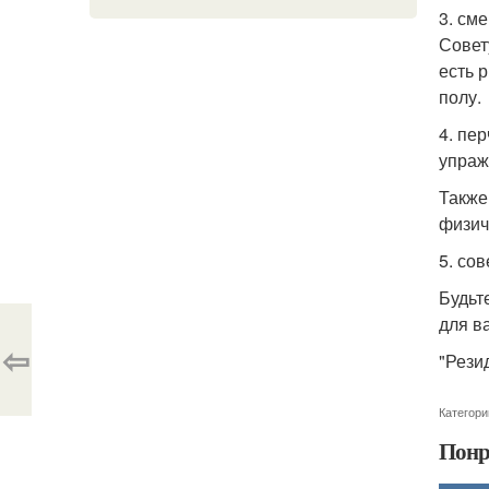
3. см
Совет
есть 
полу.
4. пе
упраж
Также
физич
5. со
Будьт
для в
⇦
"Резид
Категори
Понр