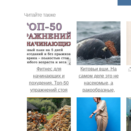
Читайте также
Фитнес для
Китовьи вши. На
-
начинающих и
самом деле это не
похудения. Топ-50
насекомые, а
упражнений стоя
ракообразные,
для начинающих и
относящиеся к
для любого
бокоплавам.
возраста: без
прыжков и
приседаний (+ план