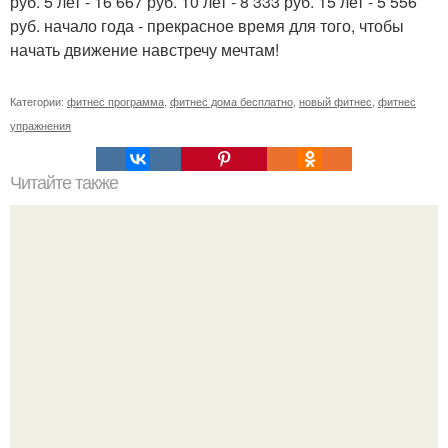
руб. 5 лет - 16 667 руб. 10 лет - 8 333 руб. 15 лет - 5 556
руб. начало года - прекрасное время для того, чтобы
начать движение навстречу мечтам!
Категории:
фитнес программа
,
фитнес дома бесплатно
,
новый фитнес
,
фитнес
упражнения
Читайте также
Лишь одно упражнение, но оказывает
сногсшибательный эффект: "Осиная" талия и плоский
живот - при этом огромная польза для здоровья!