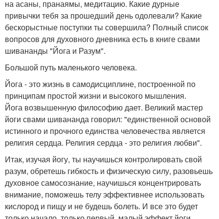
на асаны, пранаямы, медитацию. Какие дурные
привычки тебя за прошедший день одолевали? Какие
бескорыстные поступки ты совершила? Полный список
вопросов для духовного дневника есть в книге свами
шивананды "Йога и Разум".
Большой путь маленького человека.
Йога - это жизнь в самодисциплине, построенной по
принципам простой жизни и высокого мышления.
Йога возвышенную философию дает. Великий мастер
йоги свами шивананда говорил: "единственной основой
истинного и прочного единства человечества является
религия сердца. Религия сердца - это религия любви".
Итак, изучая йогу, ты научишься контролировать свой
разум, обретешь гибкость и физическую силу, разовьешь
духовное самосознание, научишься концентрировать
внимание, поможешь телу эффективнее использовать
кислород и пищу и не будешь болеть. И все это будет
только начало, только первый, малый эффект йоги.