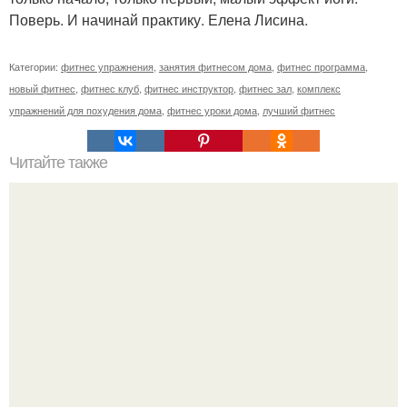
Поверь. И начинай практику. Елена Лисина.
Категории:
фитнес упражнения
,
занятия фитнесом дома
,
фитнес программа
,
новый фитнес
,
фитнес клуб
,
фитнес инструктор
,
фитнес зал
,
комплекс
упражнений для похудения дома
,
фитнес уроки дома
,
лучший фитнес
Читайте также
7 интересных домашних женских хитростей.