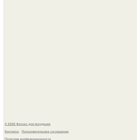
Имбирь - это не только ароматная специя, но и отличный
ингредиент для полезных напитков и блюд.
Сергей соседов показал свою скромную дачу - и удивил
поклонников.
© 2026 Фитнес для похудения
Контакты
Пользовательское соглашение
Политика конфидециальности