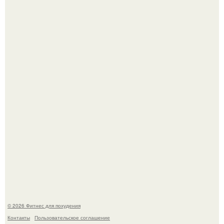
Имбирь - это не только ароматная специя, но и отличный
ингредиент для полезных напитков и блюд.
Не зря её попу считают лучшей в мире.
© 2026 Фитнес для похудения
Контакты
Пользовательское соглашение