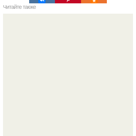
Читайте также
26 января команда клуба "Активное Долголетие"
посетила столицу, где принимала участие во втором
всероссийском голд фестивале. 32.