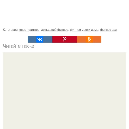
Категории:
спорт фитнес
,
домашний фитнес
,
фитнес уроки дома
,
фитнес зал
Читайте также
Как накачать попу, если у вас проблемы с
позвоночником или тренировки попы без осевой
нагрузки.