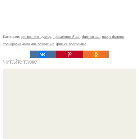
Категории:
фитнес инструктор
,
тренажерный зал
,
фитнес зал
,
спорт фитнес
,
тренировки дома для похудения
,
фитнес программа
Читайте также
В какое время лучше делать планку. Когда лучше делать
планку: утром или вечером