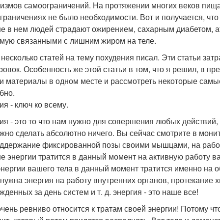
измов самоограничений. На протяжении многих веков пища
граничениях не было необходимости. Вот и получается, что 
е в нем людей страдают ожирением, сахарным диабетом, а
мую связанными с лишним жиром на теле.
 несколько статей на тему похудения писал. Эти статьи зат
ровок. Особенность же этой статьи в том, что я решил, в п
ти материалы в одном месте и рассмотреть некоторые сам
бно.
ия - ключ ко всему.
ия - это то что нам нужно для совершения любых действий, 
жно сделать абсолютно ничего. Вы сейчас смотрите в монит
оддержание фиксированной позы своими мышцами, на рабо
е энергии тратится в данный момент на активную работу ва
энергии вашего тела в данный момент тратится именно на 
 нужна энергия на работу внутренних органов, протекание 
денных за день систем и т. д. энергия - это наше все!
очень ревниво относится к тратам своей энергии! Потому что