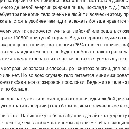
ит, который потом придется восполнять. Вот тело и демонс
 много дешевой энергии (жирная пища, шоколад и т. д. ) тел
ребует трат энергии тело очень не любит и всячески этому 
ежать, стоять удобнее чем идти, а лежать больше нравится ч
очему вам так не хочется учить английский или решать сло
трите 100500 или тупой сериал. Ведь в первом случае созн
 чудовищного количества энергии (25% от всего количества)
екательная деятельность не будет требовать такого расхода
атики так часто зевают и всячески пытаются ускользнуть от 
имеет разные запасы и способы ре - синтеза энргии, для р
о или нет. Но во всех случаях тело пытается минимизироват
яжело избавиться от жировой прослойки. Ведь жир в теле - э
ти по больше.
аю для вас уже стало очевидна основная идея любой диеты
нужно тратить энергии (ккал) больше, чем получаешь ее из е
ните это! Напишите у себя на лбу или сделайте татуировку 
е пользы, чем в любом латинском афоризме. Я так эмоциона