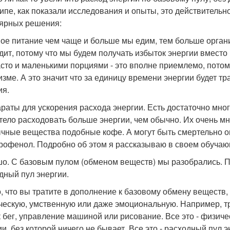
ипе, как показали исследования и опыты, это действительн
ярных решения:
ое питание чем чаще и больше мы едим, тем больше органи
дит, потому что мы будем получать избыток энергии вместо 
асто и маленькими порциями - это вполне приемлемо, потом
изме. А это значит что за единицу времени энергии будет т
ия.
раты для ускорения расхода энергии. Есть достаточно мно
тело расходовать больше энергии, чем обычно. Их очень мн
чные вещества подобные кофе. А могут быть смертельно оп
рофенол. Подробно об этом я рассказываю в своем обучаю
о. С базовым пулом (обменом веществ) мы разобрались. П
дный пул энергии.
о, что вы тратите в дополнение к базовому обмену веществ
ческую, умственную или даже эмоциональную. Например, тр
к бег, управление машиной или рисование. Все это - физиче
ии, без которой ничего не бывает. Все это - расходный пул э