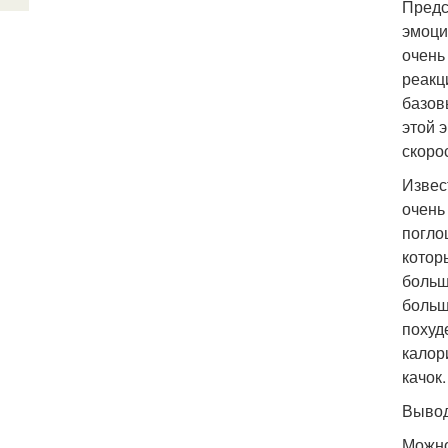
Предс
эмоци
очень
реакц
базов
этой 
скоро
Извес
очень
погло
котор
больш
больш
похуд
калор
качок.
Вывод
Можно