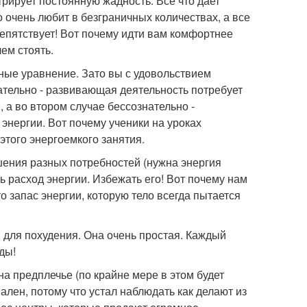
трирует постоянную жадность. Все что дает
о очень любит в безграничных количествах, а все
препятствует! Вот почему идти вам комфортнее
ем стоять.
жные уравнение. Зато вы с удовольствием
ательно - развивающая деятельность потребует
, а во втором случае бессознательно -
 энергии. Вот почему ученики на уроках
этого энергоемкого занятия.
ешения разных потребностей (нужна энергия
ь расход энергии. Избежать его! Вот почему нам
то запас энергии, которую тело всегда пытается
 для похудения. Она очень простая. Каждый
ды!
на предплечье (по крайне мере в этом будет
лен, потому что устал наблюдать как делают из