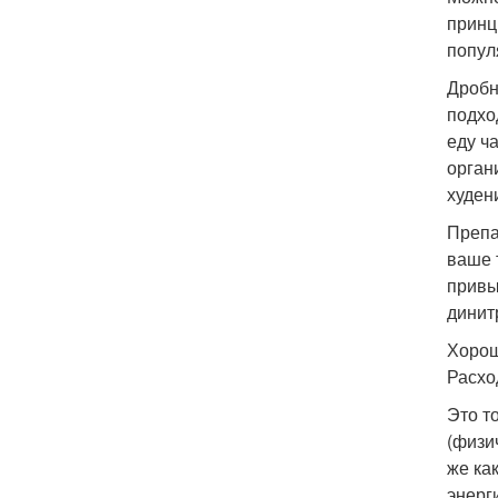
принц
попул
Дробн
подхо
еду ч
орган
худен
Препа
ваше 
привы
динит
Хорош
Расхо
Это т
(физи
же ка
энерг