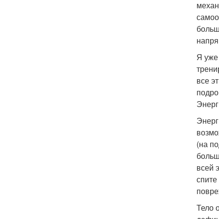
механ
самоо
больш
напря
Я уже
трени
все э
подро
Энерг
Энерг
возмо
(на п
больш
всей 
спите
повреж
Тело 