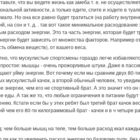
тавьте, что вы ведете жизнь как амеба т. е. не осуществля
ональной активности, а только едите, спите и ходите в туале
 мало. Но она все равно будет тратиться (на работу внутре
ий, на сон и т. д. . так вот такое минимальное расходован
ым расходом энергии. Это та часть энергии, которая будет 
энергии будет зависеть от множества факторов. Например о
сть обмена веществ), от вашего веса.
тно, что мускулистые спортсмены гораздо легче избавляют
 простое: мышцы - очень прожорливые штуки. Даже в пасси
щают уйму энергии. Вот почему если мы сравним двух 80-ти
ых мускулистый качок, а второй обычный человек, то увидим,
е энергии, чем его не спортивный брат. А это значит что он
е еды. А так же то, что любые ограничения в питании будут 
ению. Кстати если бы у этих ребят был третий брат качок вес
ий чем его 80-ти килограммовый брат - качок и в ч четыре 
: чем больше мышц на теле, тем больше расход ккал каждый
 ли как то увеличить расход энергии по базовому пулу, бе