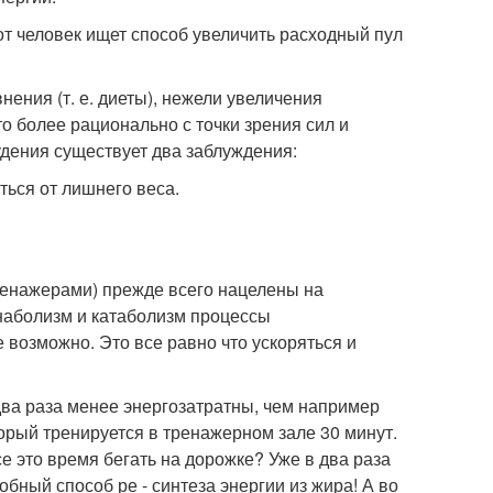
от человек ищет способ увеличить расходный пул
ения (т. е. диеты), нежели увеличения
то более рационально с точки зрения сил и
удения существует два заблуждения:
ться от лишнего веса.
ренажерами) прежде всего нацелены на
Анаболизм и катаболизм процессы
 возможно. Это все равно что ускоряться и
 два раза менее энергозатратны, чем например
орый тренируется в тренажерном зале 30 минут.
се это время бегать на дорожке? Уже в два раза
робный способ ре - синтеза энергии из жира! А во