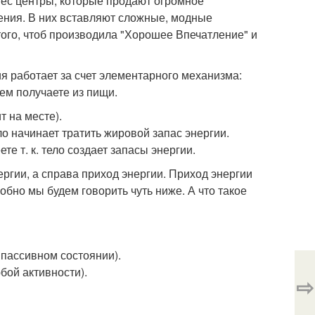
нес центры, которые продают огромное
дения. В них вставляют сложные, модные
того, чтоб производила "Хорошее Впечатление" и
я работает за счет элементарного механизма:
ем получаете из пищи.
т на месте).
ело начинает тратить жировой запас энергии.
те т. к. тело создает запасы энергии.
ергии, а справа приход энергии. Приход энергии
робно мы будем говорить чуть ниже. А что такое
 пассивном состоянии).
юбой активности).
⇨