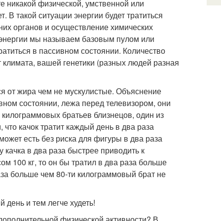
ете никакой физической, умственной или
т. В такой ситуации энергии будет тратиться
нних органов и осуществление химических
ие энергии мы называем базовым пулом или
тратиться в пассивном состоянии. Количество
т климата, вашей генетики (разных людей разная
ся от жира чем не мускулистые. Объяснение
вном состоянии, лежа перед телевизором, они
 килограммовых братьев близнецов, один из
 что качок тратит каждый день в два раза
 может есть без риска для фигуры в два раза
у качка в два раза быстрее приводить к
ом 100 кг, то он бы тратил в два раза больше
раза больше чем 80-ти килограммовый брат не
 день и тем легче худеть!
з дополнительной физической активности? В