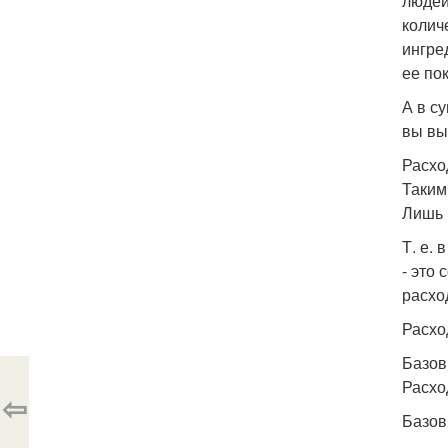
людей
колич
ингре
ее по
А в с
вы вы
Расхо
Таким
Лишь в
Т. е.
- это
расхо
Расхо
Базов
Расхо
⇦
Базов