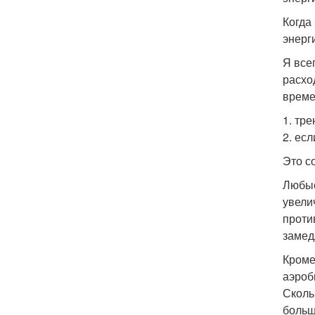
Когда
энерг
Я все
расхо
време
1. тр
2. ес
Это с
Любые
увели
проти
замед
Кроме
аэроб
Сколь
больше