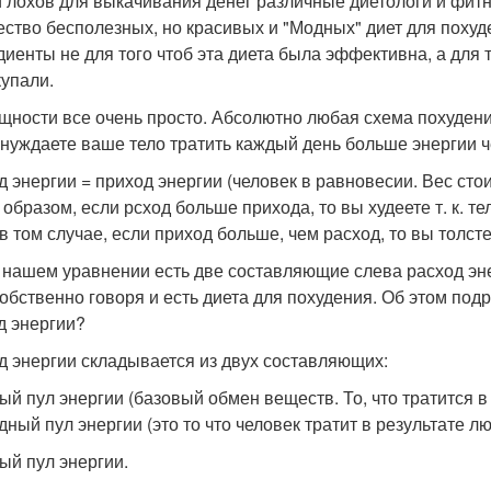
 лохов для выкачивания денег различные диетологи и фит
ество бесполезных, но красивых и "Модных" диет для поху
диенты не для того чтоб эта диета была эффективна, а для 
купали.
ущности все очень просто. Абсолютно любая схема похудени
нуждаете ваше тело тратить каждый день больше энергии ч
д энергии = приход энергии (человек в равновесии. Вес стои
 образом, если рсход больше прихода, то вы худеете т. к. т
 том случае, если приход больше, чем расход, то вы толстее
 в нашем уравнении есть две составляющие слева расход эн
 собственно говоря и есть диета для похудения. Об этом под
д энергии?
д энергии складывается из двух составляющих:
ый пул энергии (базовый обмен веществ. То, что тратится в
дный пул энергии (это то что человек тратит в результате л
ый пул энергии.