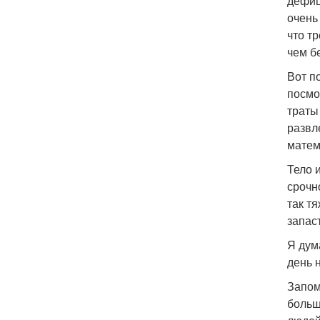
дефиц
очень
что т
чем б
Вот п
посмо
траты
развл
матем
Тело 
срочн
так т
запас
Я дум
день 
Запом
больш