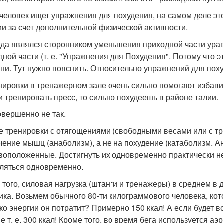
 человек ищет упражнения для похудения, на самом деле эт
ии за счет дополнительной физической активности.
гда являлся сторонником уменьшения приходной части уравн
дной части (т. е. "Упражнения для Похудения". Потому что э
ни. Тут нужно пояснить. Относительно упражнений для пох
енировки в тренажерном зале очень сильно помогают избави
ли тренировать пресс, то сильно похудеешь в районе талии.
овершенно не так.
 тренировки с отягощениями (свободными весами или с т
чение мышц (анаболизм), а не на похудение (катаболизм. 
воположенные. Достигнуть их одновременно практически не
ляться одновременно.
 того, силовая нагрузка (штанги и тренажеры) в среднем в
ика. Возьмем обычного 80-ти килограммового человека, кот
ко энергии он потратит? Примерно 150 ккал! А если будет в
 т. е. 300 ккал! Кроме того, во время бега используется аэ