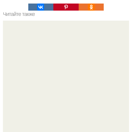
Читайте также
Как готовить рис для спортсменов. Какой вид риса
самый полезный