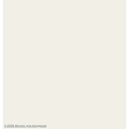
Как накачать ягодицы и не угробить суставы.
Тут даже мы не знаем, как комментировать.
© 2026 Фитнес для похудения