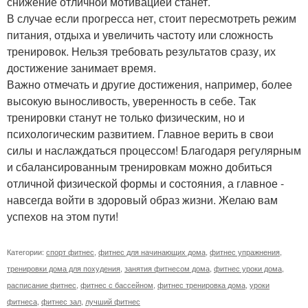
снижение отличной мотивацией станет.
В случае если прогресса нет, стоит пересмотреть режим
питания, отдыха и увеличить частоту или сложность
тренировок. Нельзя требовать результатов сразу, их
достижение занимает время.
Важно отмечать и другие достижения, например, более
высокую выносливость, уверенность в себе. Так
тренировки станут не только физическим, но и
психологическим развитием. Главное верить в свои
силы и наслаждаться процессом! Благодаря регулярным
и сбалансированным тренировкам можно добиться
отличной физической формы и состояния, а главное -
навсегда войти в здоровый образ жизни. Желаю вам
успехов на этом пути!
Категории:
спорт фитнес
,
фитнес для начинающих дома
,
фитнес упражнения
,
тренировки дома для похудения
,
занятия фитнесом дома
,
фитнес уроки дома
,
расписание фитнес
,
фитнес с бассейном
,
фитнес тренировка дома
,
уроки
фитнеса
,
фитнес зал
,
лучший фитнес