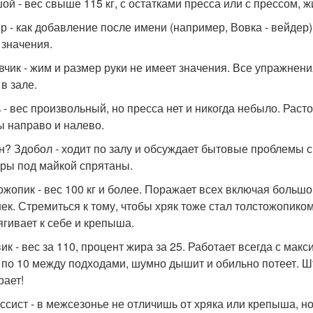
ой - вес свыше 115 кг, с остатками пресса или с прессом, 
р - как добавление после имени (например, Вовка - вейдер)
 значения.
вчик - жим и размер руки не имеет значения. Все упражнени
в зале.
 - вес произвольный, но пресса нет и никогда небыло. Рас
ы направо и налево.
н? Здобол - ходит по залу и обсуждает бытовые проблемы с т
ры под майкой спрятаны.
ожопик - вес 100 кг и более. Поражает всех включая больш
ек. Стремиться к тому, чтобы хряк тоже стал толстожопико
ягивает к себе и крепыша.
ик - вес за 110, процент жира за 25. Работает всегда с мак
 по 10 между подходами, шумно дышит и обильно потеет. Шт
рает!
ссист - в межсезонье не отличишь от хряка или крепыша, 