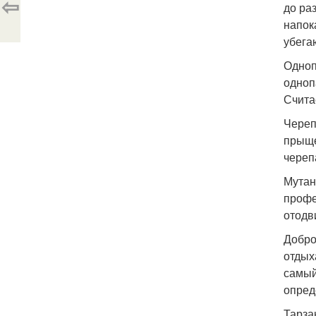
⇦
до ра
напок
убега
Одноп
одноп
Счита
Череп
прыще
черепа
Мутант
профе
отодв
Добро
отдых
самый
опред
Тарза