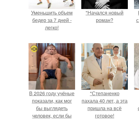
Уменьшить объем
"Начался новый
бедер за 7 дней -
роман?
с
легко!
В 2026 году учёные
"Степаненко
показали, как мог
пахала 40 лет, а эта
бы выглядеть
пришла на всё
человек, если бы
готовое!
его тело
эволюционировало
специально для