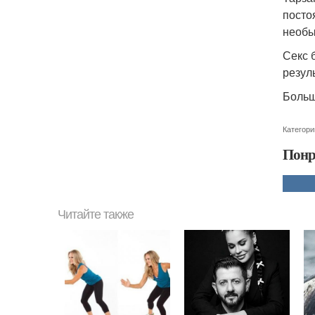
посто
необы
Секс 
резуль
Больш
Категори
Понр
Читайте также