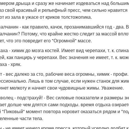
змером дрыща и сразу же начинает издеваться над большим
аз свой красивый и рельефный пресс, чем сильно нравится
ют из зала в ужасе от криков толстожопика.
алчанин - как правило, качок, прозанимавшийся год - два.
алчанин? Потому, что крайне жестко следит за массой вплот
ет, что это повредит его "Огромной" массе.
аха - химик до мозга костей. Имеет вид черепахи, т. к. спи
й, как панцирь у черепахи. Вес значения не имеет, т. к. мо
ха - хряк.
 - вес далеко за сто, рабочие веса огромны, химик - профи.
ссионально. Лишь в том случае, если нужен станок для жима,
инет мелкоту и начнет свои чудовищные жимы. Уважение.
волец - подстрахуй! - Вес силовые показатели и размеры 
ает долше чем длятся сами подходы. время отдыха озираетс
 "Пиковый" момент повтора норовит оказаться рядом и "по
еленные части тела.
н - не имеет ничего кроме пресса, который усердно долбит