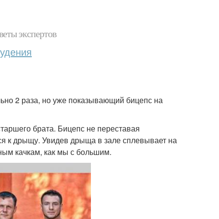
веты экспертов
худения
ьно 2 раза, но уже показывающий бицепс на
 старшего брата. Бицепс не переставая
тся к дрыщу. Увидев дрыща в зале сплевывает на
ным качкам, как мы с большим.