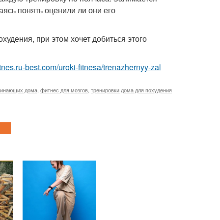
аясь понять оценили ли они его
худения, при этом хочет добиться этого
fitnes.ru-best.com/uroki-fitnesa/trenazhernyy-zal
чинающих дома
,
фитнес для мозгов
,
тренировки дома для похудения