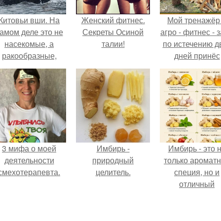
Китовьи вши. На
Женский фитнес.
Мой тренажёр
амом деле это не
Секреты Осиной
агро - фитнес - 
насекомые, а
талии!
по истечению д
ракообразные,
дней принёс
относящиеся к
ощутимый
бокоплавам.
результат.
3 мифа о моей
Имбирь -
Имбирь - это 
деятельности
природный
только аромат
смехотерапевта.
целитель.
специя, но и
отличный
ингредиент д
полезных напит
и блюд.