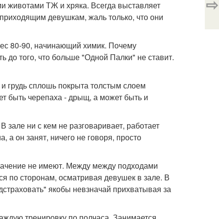
⇨
и животами ТЖ и хряка. Всегда выставляет
 приходящим девушкам, жаль только, что они
 Вес 80-90, начинающий химик. Почему
ь до того, что больше "Одной Палки" не ставит.
на и грудь сплошь покрыта толстым слоем
жет быть черепаха - дрыщ, а может быть и
 В зале ни с кем не разговаривает, работает
 а он занят, ничего не говоря, просто
значение не имеют. Между между подходами
я по сторонам, осматривая девушек в зале. В
дстраховать" якобы невзначай прихватывая за
 каждую тренировку по полчаса. Занимается