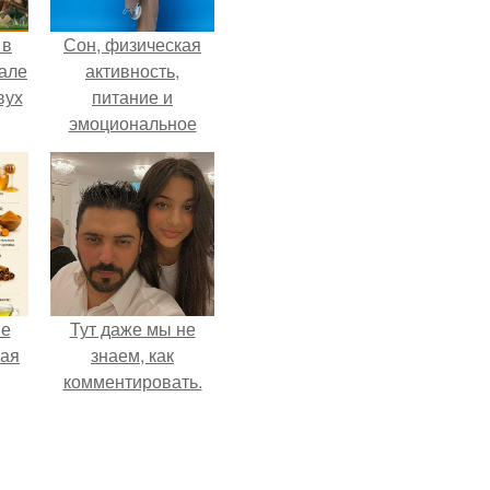
 в
Сон, физическая
зале
активность,
вух
питание и
эмоциональное
состояние!
не
Тут даже мы не
ная
знаем, как
комментировать.
ля
ков