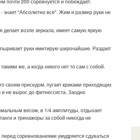
жим почти 200 соревнуется и побеждает.
 - знает "Абсолютно все". Жим и размер руки не
я делает возле зеркала, имеет самую яркую
топыривает руки имитирую широчайшие. Раздает
акими же, а когда никого нет то сам с собой.
ого своим приседом, пугает криками приходящих
м и не вырос до фитнессиста. Заодно
симальным весом, в 1/4 амплитуды, отдыхает
анги и тренажоры за собой никогда не
но перед соревнованиями умудряется сдуваться