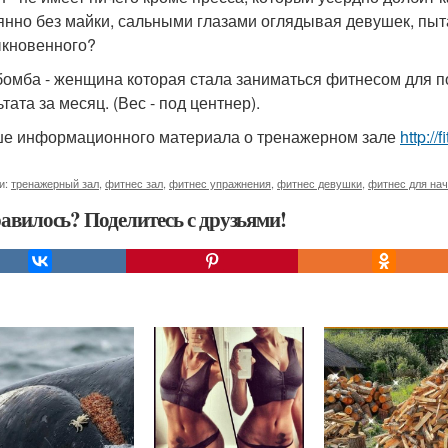
янно без майки, сальными глазами оглядывая девушек, пыт
кновенного?
бомба - женщина которая стала заниматься фитнесом для по
тата за месяц. (Вес - под центнер).
е информационного материала о тренажерном зале
http://
и:
тренажерный зал
,
фитнес зал
,
фитнес упражнения
,
фитнес девушки
,
фитнес для на
авилось? Поделитесь с друзьями!