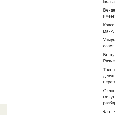
Больш
Вейде
имеет
Краса
майку 
Упырь
совет
Болту
Разме
Толст
девуш
перет
Силов
минут
разби
Фитне