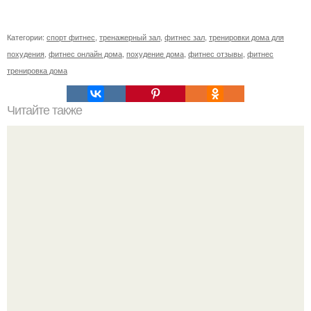
Категории:
спорт фитнес
,
тренажерный зал
,
фитнес зал
,
тренировки дома для
похудения
,
фитнес онлайн дома
,
похудение дома
,
фитнес отзывы
,
фитнес
тренировка дома
Читайте также
Районный ДК открывает новый творческий сезон 2020-
2021 гг.!