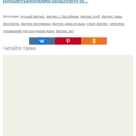
pohudeniya/kompleks-uprazhneniy-dl...
Категории:
лучший фитнес
,
фитнес с бассейном
,
фитнес клуб
,
фитнес дома
бесплатно
,
фитнес программа
,
фитнес дома музыка
,
спорт фитнес
,
комплекс
упражнений для похудения дома
,
фитнес зал
Читайте также
Гимнастика екатерины андреевой. Екатерина Андреева.
20.