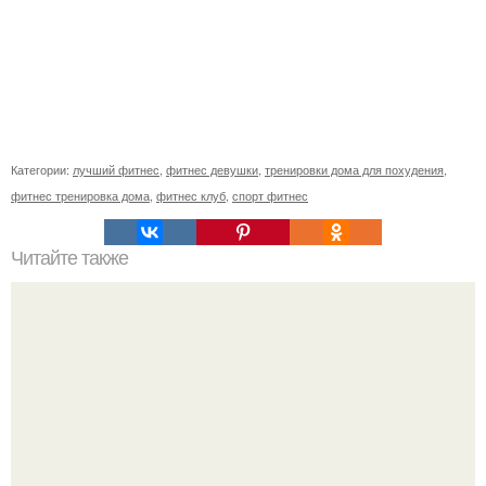
Категории:
лучший фитнес
,
фитнес девушки
,
тренировки дома для похудения
,
фитнес тренировка дома
,
фитнес клуб
,
спорт фитнес
Читайте также
5-Минутный комплекс для подтянутого живота.