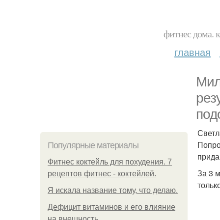
фитнес дома. 
главная
Мил
рез
под
Светл
Попро
Популярные материалы
прида
Фитнес коктейль для похудения. 7
За 3 м
рецептов фитнес - коктейлей.
тольк
Я искала название тому, что делаю.
Дефицит витаминов и его влияние
на внешность