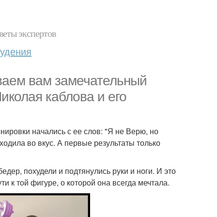
веты экспертов
худения
ваем вам замечательный
иколая каблова и его
ировки начались с ее слов: "Я не Верю, но
входила во вкус. А первые результаты только
бедер, похудели и подтянулись руки и ноги. И это
и к той фигуре, о которой она всегда мечтала.