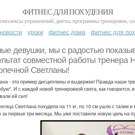
ФИТНЕС ДЛЯ ПОХУДЕНИЯ
комплексы упражнений, диеты, программы тренировок, со
новости
уроки
фитнес дома
фитнес для по
ые девушки, мы с радостью показы
ультат совместной работы тренера Н
опечной Светланы!
ана - это пример дисциплины и выдержки! Правда наши трен
бую". И с каждой новой тренировкой света, как говорится, 
вали ей сил!
есяца Светлана похудела на 11 кг, по 10 см ушло с талии и 
о за первые три месяца. Мы уже поставили новую цель на пут