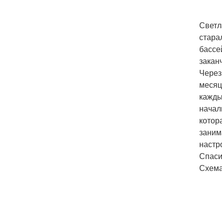
Светл
стара
бассе
закан
Через
месяца
кажды
начал
котор
заним
настр
Спаси
Схема