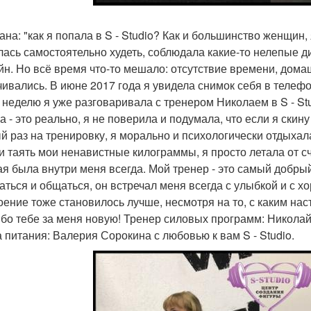
ана: "как я попала в S - Studio? Как и большинство женщин
лась самостоятельно худеть, соблюдала какие-то нелепые д
йн. Но всё время что-то мешало: отсутствие времени, дома
чивались. В июне 2017 года я увидела снимок себя в телефо
 неделю я уже разговаривала с тренером Николаем в S - Studi
 - это реально, я не поверила и подумала, что если я скину 
й раз на тренировку, я морально и психологически отдыхал
и таять мои ненавистные килограммы, я просто летала от сча
ая была внутри меня всегда. Мой тренер - это самый добрый
аться и общаться, он встречал меня всегда с улыбкой и с х
оение тоже становилось лучше, несмотря на то, с каким на
бо тебе за меня новую! Тренер силовых программ: Николай
 питания: Валерия Сорокина с любовью к вам S - Studio.