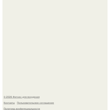
Песочный пирог с сочной клубничной начинкой и
меренговой шапочкой!
Я - Эльвина Кузнецова, тренер групповых фитнес
тренировок разных направлений.
© 2026 Фитнес для похудения
Контакты
Пользовательское соглашение
Политика конфидециальности