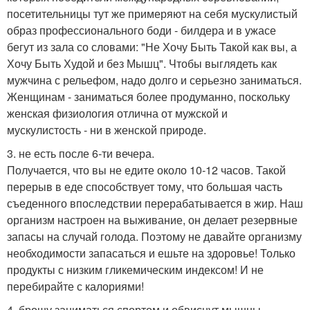
посетительницы тут же примеряют на себя мускулистый
образ профессионального боди - билдера и в ужасе
бегут из зала со словами: "Не Хочу Быть Такой как вы, а
Хочу Быть Худой и без Мышц". Чтобы выглядеть как
мужчина с рельефом, надо долго и серьезно заниматься.
Женщинам - заниматься более продуманно, поскольку
женская физиология отлична от мужской и
мускулистость - ни в женской природе.
3. не есть после 6-ти вечера.
Получается, что вы не едите около 10-12 часов. Такой
перерыв в еде способствует тому, что большая часть
съеденного впоследствии перерабатывается в жир. Наш
организм настроен на выживание, он делает резервные
запасы на случай голода. Поэтому не давайте организму
необходимости запасаться и ешьте на здоровье! Только
продукты с низким гликемическим индексом! И не
перебирайте с калориями!
4. брошу заниматься спортом и обвиснут мышцы.