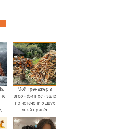
На
Мой тренажёр в
 не
агро - фитнес - зале
а
по истечению двух
,
дней принёс
к
ощутимый
результат.