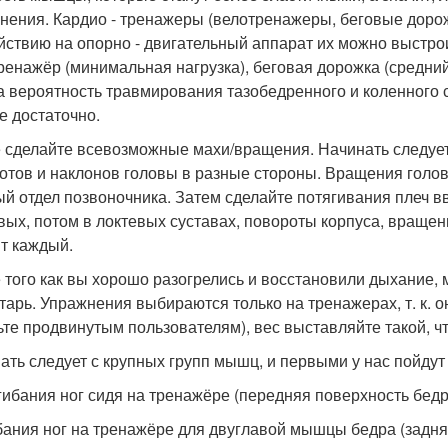
нения. Кардио - тренажеры (велотренажеры, беговые дорожк
йствию на опорно - двигательный аппарат их можно выстро
ренажёр (минимальная нагрузка), беговая дорожка (средний у
а вероятность травмирования тазобедренного и коленного с
е достаточно.
 сделайте всевозможные махи/вращения. Начинать следует 
отов и наклонов головы в разные стороны. Вращения голово
й отдел позвоночника. Затем сделайте потягивания плеч вв
вых, потом в локтевых суставах, повороты корпуса, вращение
т каждый.
 того как вы хорошо разогрелись и восстановили дыхание,
тарь. Упражнения выбираются только на тренажерах, т. к. о
ьте продвинутым пользователям), вес выставляйте такой, ч
ать следует с крупных групп мышц, и первыми у нас пойду
згибания ног сидя на тренажёре (передняя поверхность бедр
ибания ног на тренажёре для двуглавой мышцы бедра (задня