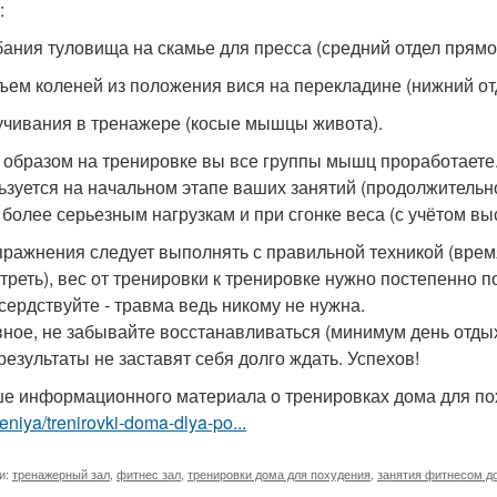
:
ибания туловища на скамье для пресса (средний отдел прям
дъем коленей из положения вися на перекладине (нижний о
ручивания в тренажере (косые мышцы живота).
 образом на тренировке вы все группы мышц проработаете.
ьзуется на начальном этапе ваших занятий (продолжительнос
к более серьезным нагрузкам и при сгонке веса (с учётом в
пражнения следует выполнять с правильной техникой (врем
треть), вес от тренировки к тренировке нужно постепенно п
сердствуйте - травма ведь никому не нужна.
вное, не забывайте восстанавливаться (минимум день отды
 результаты не заставят себя долго ждать. Успехов!
е информационного материала о тренировках дома для п
niya/trenirovki-doma-dlya-po...
и:
тренажерный зал
,
фитнес зал
,
тренировки дома для похудения
,
занятия фитнесом д