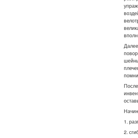
упраж
возде
велот
велик
вполн
Далее
повор
шейны
плече
помни
После
инвен
остав
Начин
1. ра
2. сг