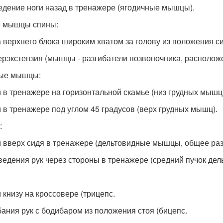
ведение ноги назад в тренажере (ягодичные мышцы).
 мышцы спины:
га верхнего блока широким хватом за голову из положения
перэкстензия (мышцы - разгибатели позвоночника, располож
ые мышцы:
м в тренажере на горизонтальной скамье (низ грудных мышц
м в тренажере под углом 45 градусов (верх грудных мышц).
:
м вверх сидя в тренажере (дельтовидные мышцы, общее раз
зведения рук через стороны в тренажере (средний пучок де
м книзу на кроссовере (трицепс.
ибания рук с бодибаром из положения стоя (бицепс.