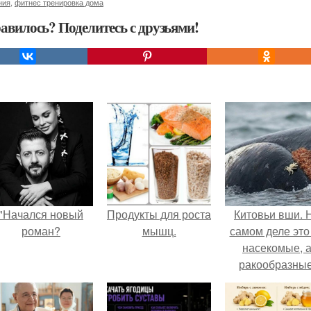
ния
,
фитнес тренировка дома
авилось? Поделитесь с друзьями!
"Начался новый
Продукты для роста
Китовьи вши. 
роман?
мышц.
самом деле это
насекомые, 
ракообразные
относящиеся 
бокоплавам.