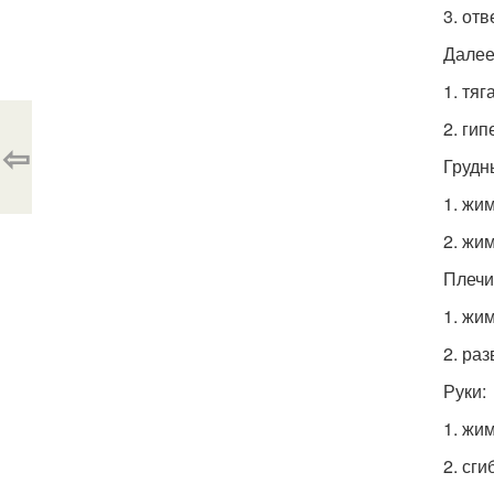
3. от
Далее
1. тя
2. ги
⇦
Грудн
1. жи
2. жи
Плечи
1. жи
2. ра
Руки:
1. жи
2. сг