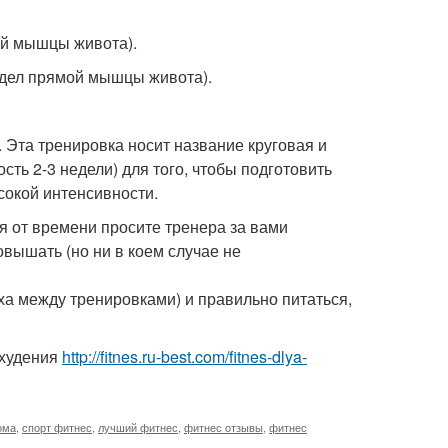
ой мышцы живота).
тдел прямой мышцы живота).
 Эта тренировка носит название круговая и
ть 2-3 недели) для того, чтобы подготовить
ысокой интенсивности.
я от времени просите тренера за вами
овышать (но ни в коем случае не
ха между тренировками) и правильно питаться,
охудения
http://fitnes.ru-best.com/fitnes-dlya-
ома
,
спорт фитнес
,
лучший фитнес
,
фитнес отзывы
,
фитнес