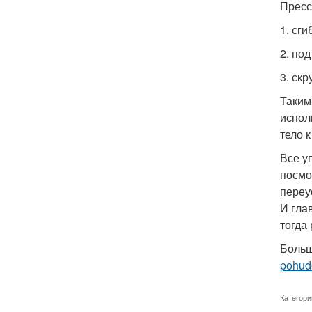
Пресс
1. сг
2. по
3. ск
Таким
испол
тело 
Все у
посмо
переу
И гла
тогда
Больш
pohude
Категори