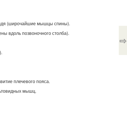
 сидя (широчайшие мышцы спины).
ены вдоль позвоночного столба).
⇨
).
витие плечевого пояса.
льтовидных мышц.