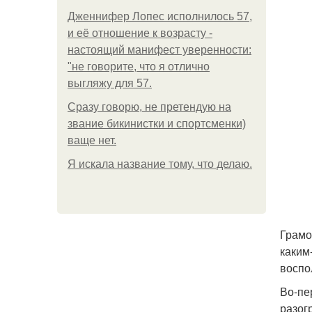
Дженнифер Лопес исполнилось 57,
и её отношение к возрасту -
настоящий манифест уверенности:
"не говорите, что я отлично
выгляжу для 57.
Сразу говорю, не претендую на
звание бикинистки и спортсменки)
ваще нет.
Я искала название тому, что делаю.
Грамо
каким
воспо
Во-пе
разог