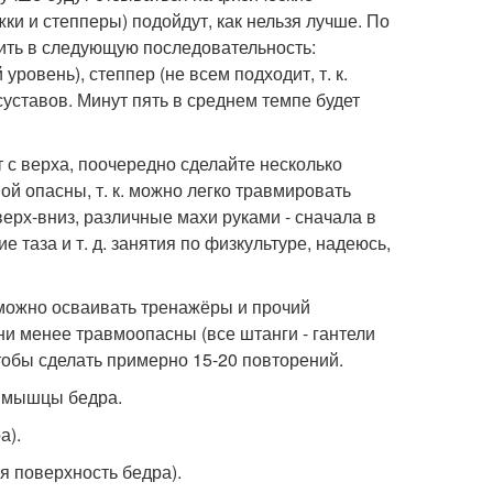
и и степперы) подойдут, как нельзя лучше. По
ить в следующую последовательность:
ровень), степпер (не всем подходит, т. к.
уставов. Минут пять в среднем темпе будет
с верха, поочередно сделайте несколько
й опасны, т. к. можно легко травмировать
ерх-вниз, различные махи руками - сначала в
 таза и т. д. занятия по физкультуре, надеюсь,
 можно осваивать тренажёры и прочий
ни менее травмоопасны (все штанги - гантели
тобы сделать примерно 15-20 повторений.
т мышцы бедра.
а).
я поверхность бедра).