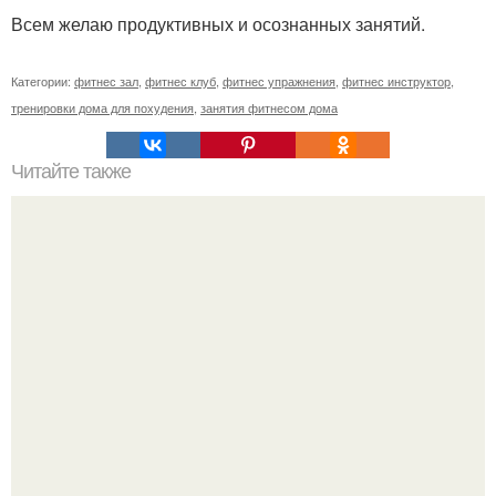
Всем желаю продуктивных и осознанных занятий.
Категории:
фитнес зал
,
фитнес клуб
,
фитнес упражнения
,
фитнес инструктор
,
тренировки дома для похудения
,
занятия фитнесом дома
Читайте также
Куриное Филе с шампиньонами в соусе для ПП- ужина.