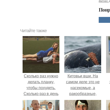
фитнес 
Понр
Читайте также
Сколько раз нужно
Китовьи вши. На
делать планку,
самом деле это не
чтобы похудеть.
насекомые, а
Сколько раз в день
ракообразные,
делать планку —,
относящиеся к
чтобы был
бокоплавам.