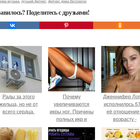
дома музыка
,
лучший фитнес
,
фитнес дома бесплатно
авилось? Поделитесь с друзьями!
Рады за этого
Почему
Дженнифер Ло
жильца, но не от
увеличиваются
исполнилось 57
всего сердца.
икры ног. Причины
её отношение
полных икр и
возрасту -
варианты, как
настоящий
сделать икры ног
манифест