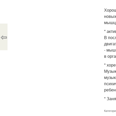
Хорош
новых
мышц,
* акти
⇦
В пос
двига
- мыш
в орг
* хор
Музык
музык
психи
ребен
* Зан
Категори