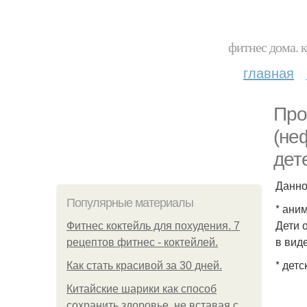
фитнес дома. 
главная
Про
(не
дете
Данно
Популярные материалы
* ани
Дети 
Фитнес коктейль для похудения. 7
в вид
рецептов фитнес - коктейлей.
* детс
Как стать красивой за 30 дней.
Китайские шарики как способ
сохранить здоровье, не вставая с