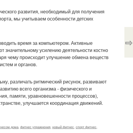
ческого развития, необходимый для получения
порта, мы учитываем особенности детских
⇨
оводить время за компьютером. Активные
т значительному усилению деятельности костно
одаря чему происходит улучшение обмена веществ
истем и органов.
зыку, различать ритмический рисунок, развивают
азвитию всего организма - физического и
ния, памяти, уравновешенности процессов),
странстве, улучшается координация движений.
тнесом дома
,
фитнес упражнения
,
новый фитнес
,
спорт фитнес
,