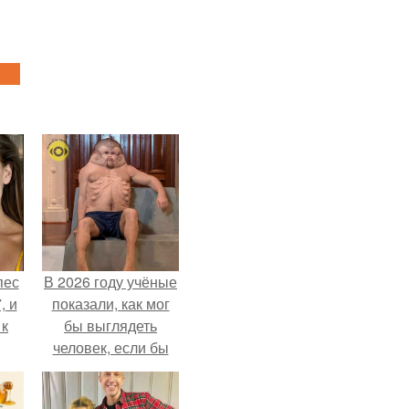
пес
В 2026 году учёные
, и
показали, как мог
 к
бы выглядеть
человек, если бы
его тело
эволюционировало