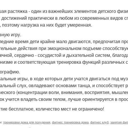
ая растяжка - один из важнейших элементов детского физи
 достижений практически в любом из современных видов с
 поэтому нагрузка на них будет умеренная.
вную игру.
ледние время дети крайне мало двигаются, предпочитая пр
тельные действия при эмоциональном подъеме способствую
ечной, сердечно - сосудистой и дыхательной систем, благ
анизме и соответствующая тренировка функций различных с
еографию.
альные игры, в ходе которых дети учатся двигаться под му
альный слух, овладевают основами танца, и способствует р
ческого (концентрации воли, внимания, восприятия, мышле
ок учится владеть своим телом, лучше ориентируется в про
ятие бесплатное, количество мест не ограничено!
и:
тренировки дома для похудения
,
фитнес тренировка дома
,
фитнес клуб
,
занятия фи