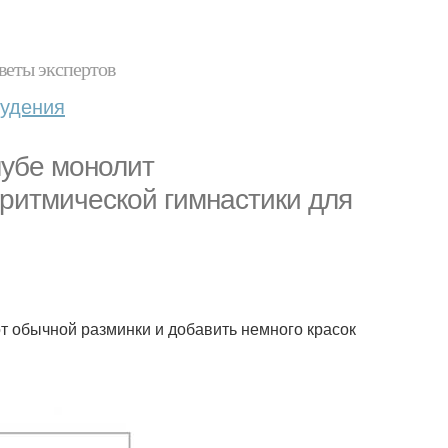
веты экспертов
худения
лубе монолит
 ритмической гимнастики для
т обычной разминки и добавить немного красок