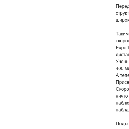
Перед
струк
широк
Таким
скорос
Exper
диста
Учены
400 м
А теп
Присе
Скоро
ничто
наблю
наблд
Подъе