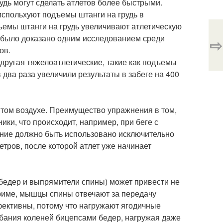
удь могут сделать атлетов более быстрыми.
 испольхуют подъемы штанги на грудь в
ъемы штанги на грудь увеличивают атлетическую
о было доказано одним исследованием среди
⇨
ов.
другая тяжелоатлетические, такие как подъемы
 два раза увеличили результаты в забеге на 400
ытом воздухе. Преимущество упражнения в том,
ики, что происходит, например, при беге с
нение должно быть использовано исключительно
етров, после которой атлет уже начинает
бедер и выпрямители спины) может привести не
априме, мышцы спины отвечают за передачу
фективны, потому что нагружают ягодичные
бания коленей бицепсами бедер, нагружая даже