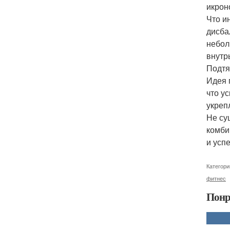
икро
Что и
дисба
небол
внутр
Подтя
Идея 
что у
укреп
Не су
комби
и усп
Категори
фитнес
Понр