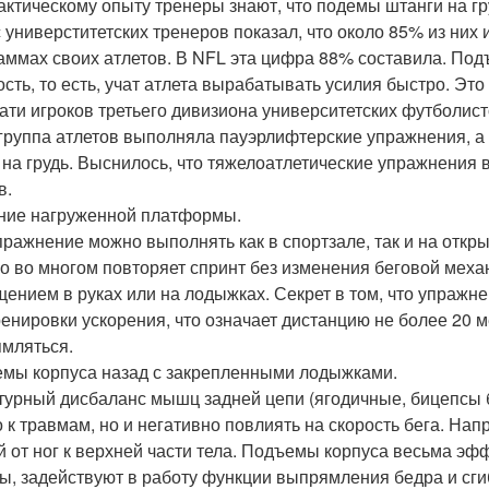
актическому опыту тренеры знают, что подемы штанги на гр
 универститетских тренеров показал, что около 85% из них
аммах своих атлетов. В NFL эта цифра 88% составила. Под
сть, то есть, учат атлета вырабатывать усилия быстро. Эт
ати игроков третьего дивизиона университетских футболист
группа атлетов выполняла пауэрлифтерские упражнения, а 
 на грудь. Выснилось, что тяжелоатлетические упражнения в
в.
ние нагруженной платформы.
пражнение можно выполнять как в спортзале, так и на откр
но во многом повторяет спринт без изменения беговой механ
щением в руках или на лодыжках. Секрет в том, что упраж
ренировки ускорения, что означает дистанцию не более 20 м
мляться.
мы корпуса назад с закрепленными лодыжками.
турный дисбаланс мышц задней цепи (ягодичные, бицепсы 
о к травмам, но и негативно повлиять на скорость бега. Н
й от ног к верхней части тела. Подъемы корпуса весьма эф
, задействуют в работу функции выпрямления бедра и сги