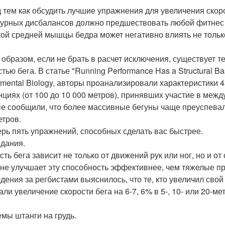
 тем как обсудить лучшие упражнения для увеличения скоро
турных дисбалансов должно предшествовать любой фитнес 
ой средней мышцы бедра может негативно влиять не только 
 образом, если не брать в расчет исключения, существует 
тью бега. В статье "Running Performance Has a Structural Ba
imental Biology, авторы проанализировали характеристики 
нциях (от 100 до 10 000 метров), принявших участие в меж
е сообщили, что более массивные бегуны чаще преуспевали 
етров.
ерь пять упражнений, способных сделать вас быстрее.
дания.
сть бега зависит не только от движений рук или ног, но и о
 не улучшает эту способность эффективнее, чем тяжелые п
дения за регбистами выяснилось, что те, кто увеличил свой
али увеличение скорости бега на 6-7, 6% в 5-, 10- или 20-м
мы штанги на грудь.