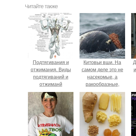
Читайте также
Подтягивания и
Китовьи вши. На
Д
отжимания. Виды
самом деле это не
и
подтягиваний и
насекомые, а
отжиманй
ракообразные,
программы
относящиеся к
тренировок.
бокоплавам.