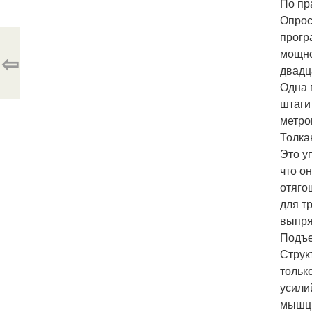
По пр
Опрос
прогр
мощно
⇦
двадц
Одна 
штаги
метро
Толка
Это у
что о
отяго
для т
выпря
Подъе
Струк
тольк
усили
мышцы