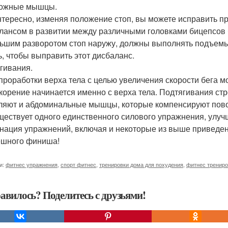
ножные мышцы.
нтересно, изменяя положение стоп, вы можете исправить п
лансом в развитии между различными головками бицепсов 
ьшим разворотом стоп наружу, должны выполнять подъемы
ь, чтобы выправить этот дисбаланс.
гивания.
проработки верха тела с целью увеличения скорости бега мо
скорение начинается именно с верха тела. Подтягивания стро
ляют и абдоминальные мышцы, которые компенсируют повор
ществует одного единственного силового упражнения, улуч
нация упражнений, включая и некоторые из выше приведен
ешного финиша!
и:
фитнес упражнения
,
спорт фитнес
,
тренировки дома для похудения
,
фитнес трениро
авилось? Поделитесь с друзьями!