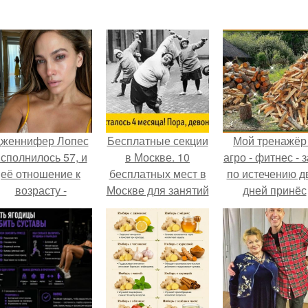
женнифер Лопес
Бесплатные секции
Мой тренажёр
сполнилось 57, и
в Москве. 10
агро - фитнес - 
её отношение к
бесплатных мест в
по истечению д
возрасту -
Москве для занятий
дней принёс
настоящий
спортом.
ощутимый
манифест
результат.
уверенности: "не
говорите, что я
отлично выгляжу
для 57.