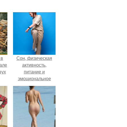
 в
Сон, физическая
зале
активность,
вух
питание и
эмоциональное
состояние!