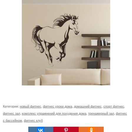
Категории:
новый фитнес
,
фитнес уроки дома
,
домашний фитнес
,
спорт фитнес
,
фитнес зал
,
комплекс упражнений для похудения дома
,
тренажерный зал
,
фитнес
с бассейном
,
фитнес клуб