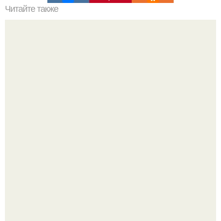
Читайте также
Правила 6 приёмов пищи!
Слышали, что есть перед сном - это зло?