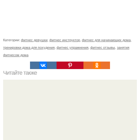
Категории:
фитнес девушки
,
фитнес инструктор
,
фитнес для начинающих дома
,
тренировки дома для похудения
,
фитнес упражнения
,
фитнес отзывы
,
занятия
фитнесом дома
Читайте также
Сколько раз нужно делать планку, чтобы похудеть.
Сколько раз в день делать планку —, чтобы был