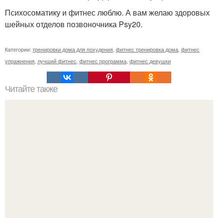
Психосоматику и фитнес люблю. А вам желаю здоровых
шейных отделов позвоночника Psy20.
Категории:
тренировки дома для похудения
,
фитнес тренировка дома
,
фитнес
упражнения
,
лучший фитнес
,
фитнес программа
,
фитнес девушки
Читайте также
Сегодня речь пойдет о действительно классном
представителе фитнес - приложений - Nike Training Club
(NTC.