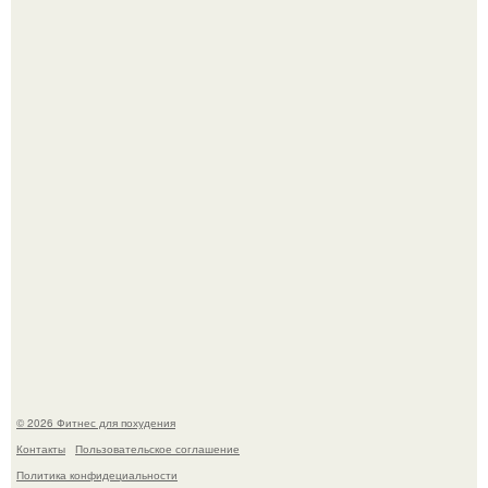
Сергей соседов показал свою скромную дачу - и удивил
поклонников.
Возможно, тут есть люди с медицинским образованием,
подскажите, что делать!
© 2026 Фитнес для похудения
Контакты
Пользовательское соглашение
Политика конфидециальности