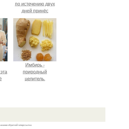
по истечению двух
дней принёс
ощутимый
результат.
Имбирь -
 эта
природный
ё
целитель.
казании обратной гиперссылки.