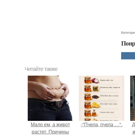
Категори
Понр
Читайте также
Мало ем, а живот
-"Пчела, пчела …".
Д
растет. Причины
и