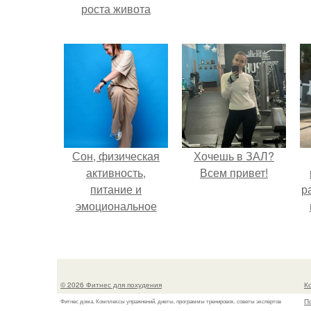
роста живота
Сон, физическая
Хочешь в ЗАЛ?
активность,
Всем привет!
питание и
р
эмоциональное
состояние!
© 2026 Фитнес для похудения
К
П
Фитнес дома. Комплексы упражнений, диеты, программы тренировок, советы экспертов