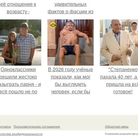
её отношение к
удивительных
возрасту -
фактов о фасции из
настоящий
книги Томаса
манифест
майерса
уверенности: "не
"Анатомические
говорите, что я
Поезда".
отлично выгляжу
для 57.
Одноклассники
В 2026 году учёные
"Степаненко
решили жестоко
показали, как мог
пахала 40 лет, а
азыграть парня - и
бы выглядеть
пришла на вс
всё пошло не по
человек, если бы
готовое!
плану.
его тело
эволюционировало
специально для
выживания в
онтакты
Пользовательское соглашение
Обратная связь
автокатастpoфах.
олитика конфидециальности
Копирование разрешено при у