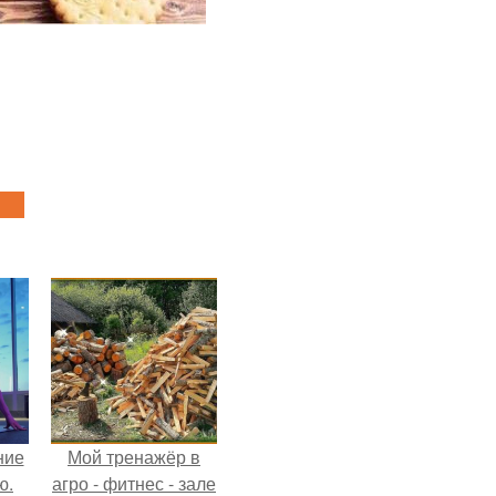
ние
Мой тренажёр в
ю.
агро - фитнес - зале