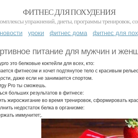
ФИТНЕС ДЛЯ ПОХУДЕНИЯ
комплексы упражнений, диеты, программы тренировок, со
новости
уроки
фитнес дома
фитнес для по
ртивное питание для мужчин и женщ
pro это белковые коктейли для всех, кто:
ается фитнесом и хочет подтянутое тело с красивым релье
ости, даже если не занимается спортом.
rgy Pro ты сможешь.
ься больших результатов в фитнесе:
ить жиросжигание во время тренировок, сформировать кр
лнить недостаток белка в организме:
ржать иммунитет;.