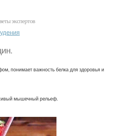
веты экспертов
худения
ин.
фом, понимает важность белка для здоровья и
асивый мышечный рельеф.