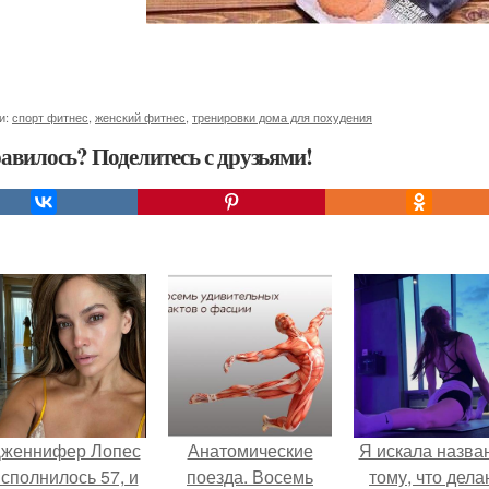
и:
спорт фитнес
,
женский фитнес
,
тренировки дома для похудения
авилось? Поделитесь с друзьями!
женнифер Лопес
Анатомические
Я искала назва
сполнилось 57, и
поезда. Восемь
тому, что дела