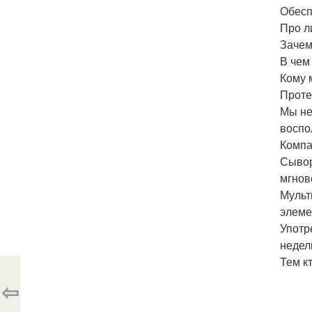
Обесп
Про л
Зачем
В чем
Кому 
Проте
Мы не
воспо
Компа
Сывор
мгнов
Мульт
элеме
Употр
недел
Тем кт
⇦