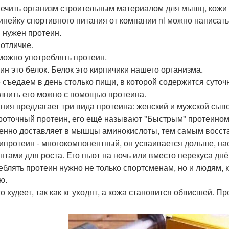
ечить организм строительным материалом для мышц, кожи 
инейку спортивного питания от компании nl можно написать
 нужен протеин.
 отличие.
можно употреблять протеин.
ин это белок. Белок это кирпичики нашего организма.
 съедаем в день столько пищи, в которой содержится суточ
лнить его можно с помощью протеина.
ния предлагает три вида протеина: женский и мужской сыв
оточный протеин, его ещё называют "Быстрым" протеином, 
енно доставляет в мышцы аминокислоты, тем самым восста
ипротеин - многокомпонентный, он усваивается дольше,
нтами для роста. Его пьют на ночь или вместо перекуса днё
еблять протеин нужно не только спортсменам, но и людям, 
ю.
о худеет, так как кг уходят, а кожа становится обвисшей. Пр