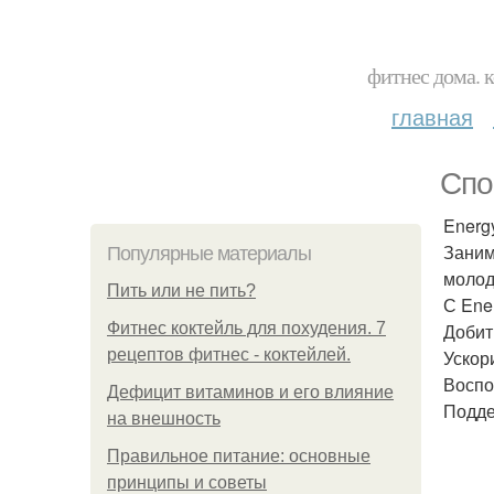
фитнес дома. 
главная
Спо
Energy
Заним
Популярные материалы
молод
Пить или не пить?
С Ene
Фитнес коктейль для похудения. 7
Добит
рецептов фитнес - коктейлей.
Ускор
Воспо
Дефицит витаминов и его влияние
Подде
на внешность
Правильное питание: основные
принципы и советы